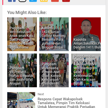
You Might Also Like:
Pangdam-
Kodim
Wrb,Rebutlah
1424/Sinjai
Anak-anak Kita
Coffee Morning
Dari Pengaruh
Bersama Para
Kapolda
Narkoba dan
Jurnalis dan
Anton,Saksikan,Perny
Radikalisme
Blogger Sinjai
Dandim 1411/Buluku
Pangdam dan
Ketua Persit
Pangdam
KCK Daerah VII
Pangdam
Wirabuana
Wrb,Dianugrahi
VII,Prajurit
Pimpin Apel
Gelar
Harus Simpatik
Gladi Konvoi
Kehormatan
dan Jauhi Sifat
Kendaraan
Oleh Kerajaan
Arogan
Presiden RI
Buton
Next
Respons Cepat Wakapolsek
Tamalatea, Pimpin Tim Kelokasi
Untuk Memerangi Praktik Perjudian