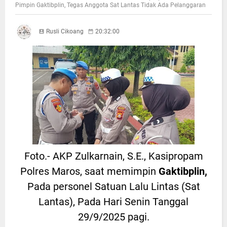
Pimpin Gaktibplin, Tegas Anggota Sat Lantas Tidak Ada Pelanggaran
Rusli Cikoang
20:32:00
Foto.- AKP Zulkarnain, S.E., Kasipropam
Polres Maros, saat memimpin
Gaktibplin,
Pada personel Satuan Lalu Lintas (Sat
Lantas), Pada Hari Senin Tanggal
29/9/2025 pagi.