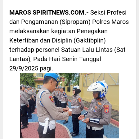
MAROS SPIRITNEWS.COM.-
Seksi Profesi
dan Pengamanan (Sipropam) Polres Maros
melaksanakan kegiatan Penegakan
Ketertiban dan Disiplin (Gaktibplin)
terhadap personel Satuan Lalu Lintas (Sat
Lantas), Pada Hari Senin Tanggal
29/9/2025 pagi.