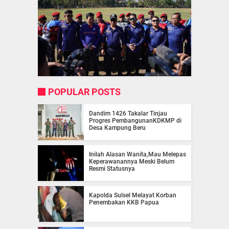
POPULAR POSTS
Dandim 1426 Takalar Tinjau
Progres PembangunanKDKMP di
Desa Kampung Beru
Inilah Alasan Wanita,Mau Melepas
Keperawanannya Meski Belum
Resmi Statusnya
Kapolda Sulsel Melayat Korban
Penembakan KKB Papua