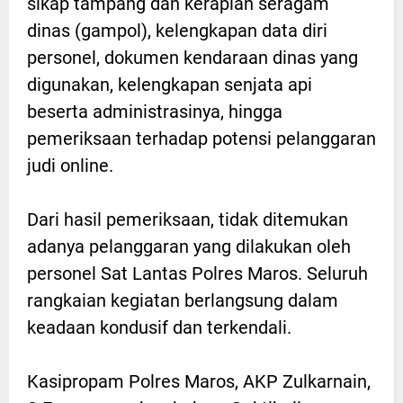
sikap tampang dan kerapian seragam
dinas (gampol), kelengkapan data diri
personel, dokumen kendaraan dinas yang
digunakan, kelengkapan senjata api
beserta administrasinya, hingga
pemeriksaan terhadap potensi pelanggaran
judi online.
Dari hasil pemeriksaan, tidak ditemukan
adanya pelanggaran yang dilakukan oleh
personel Sat Lantas Polres Maros. Seluruh
rangkaian kegiatan berlangsung dalam
keadaan kondusif dan terkendali.
Kasipropam Polres Maros, AKP Zulkarnain,