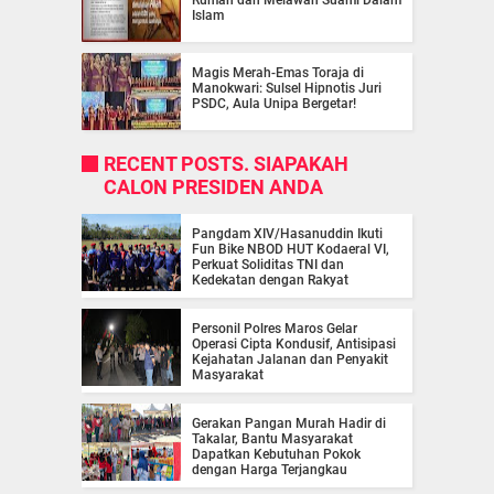
Islam
Magis Merah-Emas Toraja di
Manokwari: Sulsel Hipnotis Juri
PSDC, Aula Unipa Bergetar!
RECENT POSTS. SIAPAKAH
CALON PRESIDEN ANDA
Pangdam XIV/Hasanuddin Ikuti
Fun Bike NBOD HUT Kodaeral VI,
Perkuat Soliditas TNI dan
Kedekatan dengan Rakyat
Personil Polres Maros Gelar
Operasi Cipta Kondusif, Antisipasi
Kejahatan Jalanan dan Penyakit
Masyarakat
Gerakan Pangan Murah Hadir di
Takalar, Bantu Masyarakat
Dapatkan Kebutuhan Pokok
dengan Harga Terjangkau