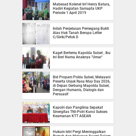
Mabesad Kolenel Inf Henry Batara,
Hadiri Kegiatan Samapta UKP
Periode 1 April 2019
Inilah Penjelasan Pemegang Bukti
Alas Hak Tanah Berupa Letter
C/Girik/Petok D
Kaget Bertemu Kapolda Sulsel , Ibu
Ini Beri Nama Anaknya "Umar"
Bid Propam Polda Sulsel, Melayani
Peserta Unjuk Rasa May Day 2026,
di Depan Gerbang Mapolda Sulsel,
Dengan Humanis, Dialogis dan
Persuasif
Kapolri dan Panglima Sepakat
Sinergitas TNI-Polri Kunci Sukses
Keamanan KTT ASEAN
Hukum Istri Pergi Meninggalkan
Rumah dan Melawan Suami Dalam