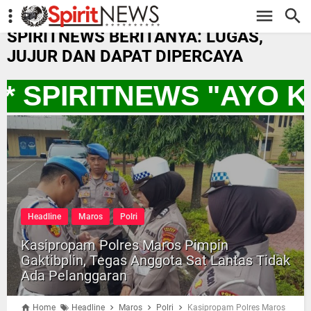
-->
SPIRITNEWS BERITANYA: LUGAS,
JUJUR DAN DAPAT DIPERCAYA
* SPIRITNEWS "AYO 
Headline
Maros
Polri
Kasipropam Polres Maros Pimpin
Gaktibplin, Tegas Anggota Sat Lantas Tidak
Ada Pelanggaran
Home
Headline
Maros
Polri
Kasipropam Polres Maros