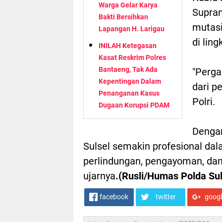
Warga Gelar Karya
Supran
Bakti Bersihkan
mutasi
Lapangan H. Larigau
di ling
INILAH Ketegasan
Kasat Reskrim Polres
Bantaeng, Tak Ada
"Perga
Kepentingan Dalam
dari p
Penanganan Kasus
Polri.
Dugaan Korupsi PDAM
Dengan
Sulsel semakin profesional d
perlindungan, pengayoman, dan
ujarnya
.(Rusli/Humas Polda Sul
facebook
twitter
goog