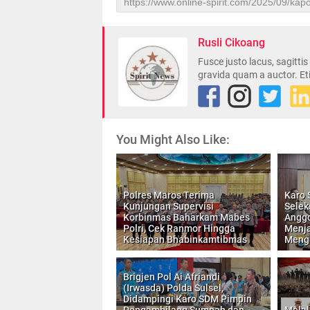
Rusli Cikoang
Fusce justo lacus, sagitti
gravida quam a auctor. Et
You Might Also Like:
Polres Maros Terima
Karo 
Kunjungan Supervisi
Selek
Korbinmas Baharkam Mabes
Anggo
Polri, Cek Ranmor Hingga
Menj
Kesiapan Bhabinkamtibmas
Meng
Brigjen Pol Ai Afriandi
(Irwasda) Polda Sulsel,
Didampingi Karo SDM Pimpin
Pengambilang Sumpah dan
Melal