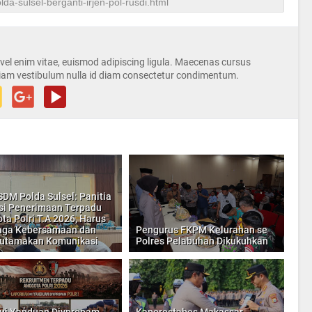
s vel enim vitae, euismod adipiscing ligula. Maecenas cursus
iam vestibulum nulla id diam consectetur condimentum.
SDM Polda Sulsel: Panitia
si Penerimaan Terpadu
ta Polri T.A 2026, Harus
aga Kebersamaan dan
Pengurus FKPM Kelurahan se
utamakan Komunikasi
Polres Pelabuhan Dikukuhkan
ui Yanduan Divpropam
Kaporestabes Makassar,