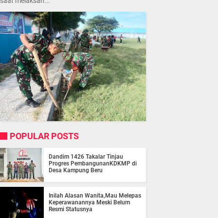
saat melaksan...
POPULAR POSTS
Dandim 1426 Takalar Tinjau
Progres PembangunanKDKMP di
Desa Kampung Beru
Inilah Alasan Wanita,Mau Melepas
Keperawanannya Meski Belum
Resmi Statusnya