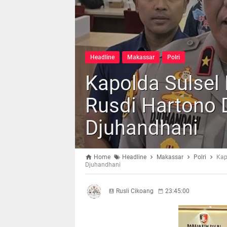
Headline
Makassar
Polri
Kapolda Sulsel B
Rusdi Hartono D
Djuhandhani
Home
Headline
Makassar
Polri
Kap
Djuhandhani
Rusli Cikoang
23:45:00