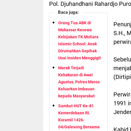
Pol. Djuhandhani Rahardjo Puro,
Baca juga:
Orang Tua ABK di
Penunj
Makassar Kecewa
S.H., 
Kebijakan TK Mutiara
perwir
Islamic School: Anak
Dirumahkan Sepihak
Usai Insiden Menggigit
Sebelu
menjab
Marak Terjadi
Kebakaran di Awal
(Dirti
Agustus, Polres Maros
Keluarkan Imbauan
Perwir
kepada Masyarakat
1991 i
Sambut HUT Ke-81
Jender
Kemerdekaan RI,
Koramil 1426-
04/Galesong Bersama
Kabid 