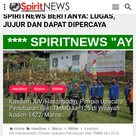
-->
SPIRITNEWS BERITANYA: LUGAS,
JUJUR DAN DAPAT DIPERCAYA
**** SPIRITNEWS "A
Headline
Maros
Militer
Kasdam XIV/Hasanuddin, Pimpin Upacara
Penutupan Giat TMMD ke-125 di Wilayah
Kodim 1422/Maros
Home
Headline
Maros
Militer
Kasdam
XIV/Hasanuddin, Pimpin Upacara Penutupan Giat TMMD ke-125 di