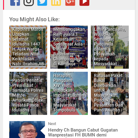
You Might Also Like:
Personel Polres
Polres Maros
Maros
Peringati Hari
Kapolres Maros
Membanggakan,
Lahir Pancasila,
Ucapkan
Raih Juara 1
Wujudkan
Selamat
Kejuaraan
Semangat
Iduladha 1447
Southeast Asia
Pancasila
H, Ajak Warga
Police
dalam
Teladani Nilai
Badminton
Pelayanan
Polres Maros
Keikhlasan
Championship
kepada
Kurban 10 Ekor
Nabi Ibrahim AS
di Kamboja
Masyarakat
Dari Gondola ke
Sapi Lebaran
Jembatan
Idul Adha,
Harapan,
Ratusan Paket
Patroli Perintis
Pangdam
Bakal
Presisi Sat
XIV/Hsn
Disebarkan
Samapta Polres
Wujudkan
untuk
Maros
Impian Puluhan
Masyarakat,
Amankan Objek
Tahun
Pondok
Wisata Pasca
Masyarakat
Pesantren Dan
Iduladha
Tompobulu
Panti Asuhan
Next
Hendry Ch Bangun Cabut Gugatan
Wanprestasi FH BUMN demi