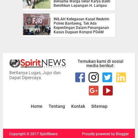
Bersama Warga Gelar Karya Bakti
Bersihkan Lapangan H. Larigau
INILAH Ketegasan Kasat Reskrim
Polres Bantaeng, Tak Ada
Kepentingan Dalam Penanganan
Kasus Dugaan Korupsi PDAM
Temukan kami di sosial
media berikut:
Beritanya Lugas, Jujur dan
Dapat Dipercaya.
Home
Tentang
Kontak
Sitemap
Copyright ©
2017
SpiritNews
Proudly powered
by Blogger