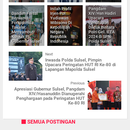
Kapoksahli
Inilah Profil
Pangdam
Dandim Faisal
Irjen Pol
XIV/Hsn Hadiri
Bersama
Yudiawan
Upacara
Forkopimda
Wibisono Di
Penutupan
Takalar,
Kepolisian
Diktuk Bintara
Menyambut
Negara
Polri Gel. II TA
Kunker Pj.
Republik
2024 di SPN
Gubernur Sulsel
Indonesia
Polda Sulsel
Next
Irwasda Polda Sulsel, Pimpin
Upacara Peringatan HUT RI Ke-80 di
Lapangan Mapolda Sulsel
Previous
Apresiasi Gubernur Sulsel, Pangdam
XIV/Hasanuddin Dianugerahi
Penghargaan pada Peringatan HUT
Ke-80 RI
SEMUA POSTINGAN