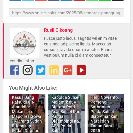
Rusli Cikoang
Fusce justo lacus, sagittis vel enim vitae,
euismod adipiscing ligula. Maecenas
cursus gravida quam a auctor. Etiam
vestibulum nulla id diam consectetur
condimentum.
Kapolda Sulsel
You Might Also Like:
Pimpin,
Konferensi Pers
Kombes Pol
Kasus Uang
Kapolda Sulsel,
Heru Novianto,
Palsu di UIN
Melantik 854
Personel
Alauddin
Bintara Polri
Satbrimob
Makassar di
Asal Sulsel Dan
Polda Sulsel
Mapolres Gowa
Papua,
Siap Amankan
17 Orang Sudah
Didampingi Ka.
Natal dan
Ditangkap
SPN Polda
Tahun Baru
Sudah Ditahan
Sulsel
2025