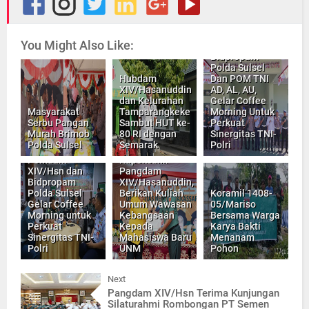
You Might Also Like:
Bidpropam
Polda Sulsel
Hubdam
Dan POM TNI
XIV/Hasanuddin
AD, AL, AU,
dan Kelurahan
Gelar Coffee
Masyarakat
Tamparangkeke
Morning Untuk
Serbu Pangan
Sambut HUT ke-
Perkuat
Murah Brimob
80 RI dengan
Sinergitas TNI-
Polda Sulsel
Semarak
Polri
Pomdam
Kapoksahli
XIV/Hsn dan
Pangdam
Bidpropam
XIV/Hasanuddin,
Polda Sulsel
Berikan Kuliah
Koramil 1408-
Gelar Coffee
Umum Wawasan
05/Mariso
Morning untuk
Kebangsaan
Bersama Warga
Perkuat
Kepada
Karya Bakti
Sinergitas TNI-
Mahasiswa Baru
Menanam
Polri
UNM
Pohon
Next
Pangdam XIV/Hsn Terima Kunjungan
Silaturahmi Rombongan PT Semen