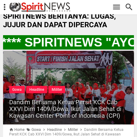
-->
SPIRITNEWS BERITANYA: LUGAS,
JUJUR DAN DAPAT DIPERCAYA
*** SPIRITNEWS "AY
Gowa
Headline
Militer
Dandim Bersama Ketua Persit KCK Cab
XXVI Dim 1409/Gowa, Ikut Jalan Sehat di
Kawasan Center Point of Indonesia (CPI)
Home
Gowa
Headline
Militer
Dandim Bersama Ketua
Persit KCK Cab XXVI Dim 1409/Gowa, Ikut Jalan Sehat di Kawasan