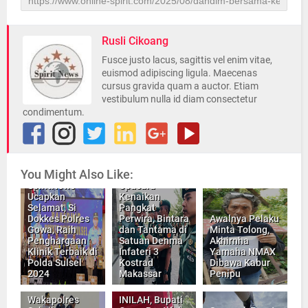
Rusli Cikoang
Fusce justo lacus, sagittis vel enim vitae,
euismod adipiscing ligula. Maecenas
cursus gravida quam a auctor. Etiam
vestibulum nulla id diam consectetur
condimentum.
Pangdivif 3
You Might Also Like:
Media
Kostrad Pimpin
SpiritNews
Upacara
Ucapkan
Kenaikan
Selamat, Si
Pangkat
Dokkes Polres
Perwira, Bintara
Awalnya Pelaku
Gowa, Raih
dan Tantama di
Minta Tolong,
Penghargaan
Satuan Denma
Akhirnha
Klinik Terbaik di
Infateri 3
Yamaha NMAX
Polda Sulsel
Kostrad
Dibawa Kabur
2024
Makassar
Penipu
Wakapolres
INILAH, Bupati