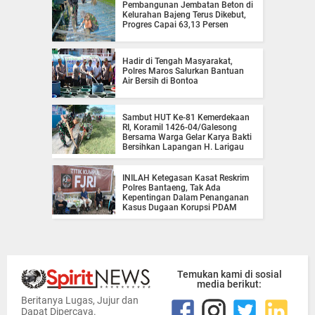
Pembangunan Jembatan Beton di
Kelurahan Bajeng Terus Dikebut,
Progres Capai 63,13 Persen
Hadir di Tengah Masyarakat,
Polres Maros Salurkan Bantuan
Air Bersih di Bontoa
Sambut HUT Ke-81 Kemerdekaan
RI, Koramil 1426-04/Galesong
Bersama Warga Gelar Karya Bakti
Bersihkan Lapangan H. Larigau
INILAH Ketegasan Kasat Reskrim
Polres Bantaeng, Tak Ada
Kepentingan Dalam Penanganan
Kasus Dugaan Korupsi PDAM
Temukan kami di sosial
media berikut:
Beritanya Lugas, Jujur dan
Dapat Dipercaya.