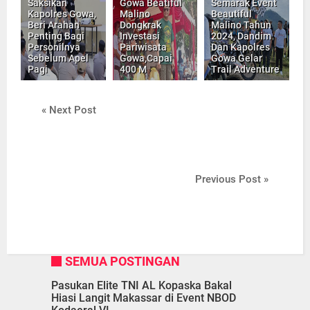
Saksikan
Gowa Beatiful
Semarak Event
Kapolres Gowa,
Malino
Beautiful
Beri Arahan
Dongkrak
Malino Tahun
Penting Bagi
Investasi
2024, Dandim
Personilnya
Pariwisata
Dan Kapolres
Sebelum Apel
Gowa,Capai
Gowa Gelar
Pagi
400 M
Trail Adventure
« Next Post
Previous Post »
SEMUA POSTINGAN
Pasukan Elite TNI AL Kopaska Bakal
Hiasi Langit Makassar di Event NBOD