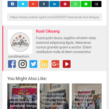
Rusli Cikoang
Fusce justo lacus, sagittis vel enim vitae,
euismod adipiscing ligula. Maecenas
cursus gravida quam a auctor. Etiam
vestibulum nulla id diam consectetur
condimentum.
You Might Also Like:
Tingkatkan
Polisi Berhasil
Keamanan
Kasubdit
Mengamankan
Polda Sulsel
Bhabinkamtibmas
Terduga Pelaku
Intensifkan
Sambangi Warga
Penyerangan
Patroli