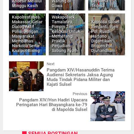
Abdesir Melalui
Warung di
Bersama
Minggu Kasih
Gowa
Tripika
Respons Cepat
Kapolrestabes
Wakapolsek
Makassar, Gelar
Tamalatea,
Kapolda Sulsel
Dialog Aktif
Pimpin Tim
Berganti, Irjen
Polisi Dengan
Kelokasi Untuk
Pol. Rusdi
Masyarakat
Memerangi
Hartono
Membahas
Praktik
Digantikan
Narkoba Serta
Perjudian
Brigjen Pol.
Knalpot Bising
Sabung Ayam
Djuhandhani
Next
Pangdam XIV/Hasanuddin Terima
Audiensi Sekretaris Jaksa Agung
Muda Tindak Pidana Militer dan
Kajati Sulsel
Previous
Pangdam XIV/Hsn Hadiri Upacara
Peringatan Hari Bhayangkara ke-79
di Mapolda Sulsel
SEMUA POSTINGAN