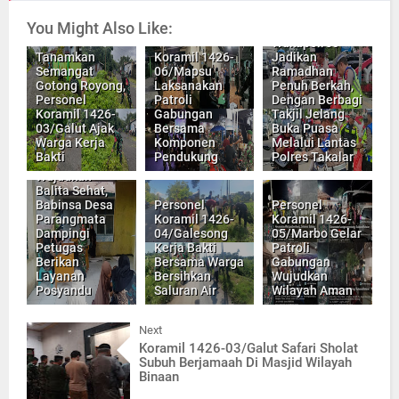
You Might Also Like:
Wakapolres
Tanamkan
Koramil 1426-
Jadikan
Semangat
06/Mapsu
Ramadhan
Gotong Royong,
Laksanakan
Penuh Berkah,
Personel
Patroli
Dengan Berbagi
Koramil 1426-
Gabungan
Takjil Jelang
03/Galut Ajak
Bersama
Buka Puasa
Warga Kerja
Komponen
Melalui Lantas
Bakti
Pendukung
Polres Takalar
Wujudkan
Balita Sehat,
Babinsa Desa
Personel
Personel
Parangmata
Koramil 1426-
Koramil 1426-
Dampingi
04/Galesong
05/Marbo Gelar
Petugas
Kerja Bakti
Patroli
Berikan
Bersama Warga
Gabungan
Layanan
Bersihkan
Wujudkan
Posyandu
Saluran Air
Wilayah Aman
Next
Koramil 1426-03/Galut Safari Sholat
Subuh Berjamaah Di Masjid Wilayah
Binaan