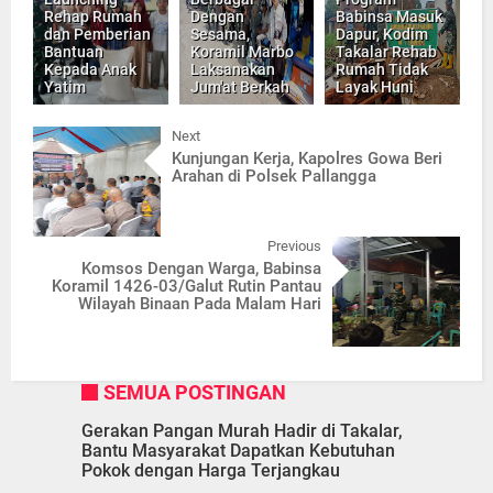
Rehap Rumah
Dengan
Babinsa Masuk
dan Pemberian
Sesama,
Dapur, Kodim
Bantuan
Koramil Marbo
Takalar Rehab
Kepada Anak
Laksanakan
Rumah Tidak
Yatim
Jum'at Berkah
Layak Huni
Next
Kunjungan Kerja, Kapolres Gowa Beri
Arahan di Polsek Pallangga
Previous
Komsos Dengan Warga, Babinsa
Koramil 1426-03/Galut Rutin Pantau
Wilayah Binaan Pada Malam Hari
SEMUA POSTINGAN
Gerakan Pangan Murah Hadir di Takalar,
Bantu Masyarakat Dapatkan Kebutuhan
Pokok dengan Harga Terjangkau