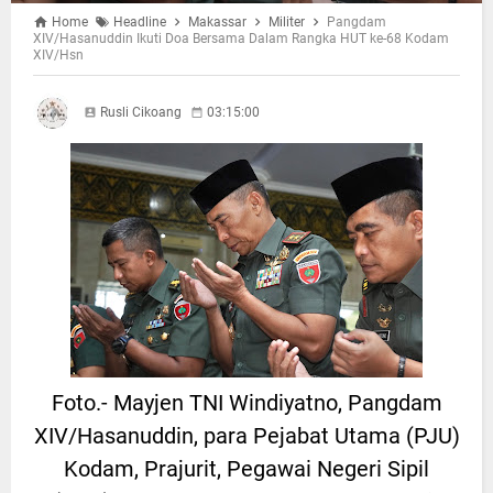
Home
Headline
Makassar
Militer
Pangdam
XIV/Hasanuddin Ikuti Doa Bersama Dalam Rangka HUT ke-68 Kodam
XIV/Hsn
Rusli Cikoang
03:15:00
Foto.- Mayjen TNI Windiyatno, Pangdam
XIV/Hasanuddin, para Pejabat Utama (PJU)
Kodam, Prajurit, Pegawai Negeri Sipil