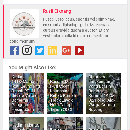
Rusli Cikoang
Fusce justo lacus, sagittis vel enim vitae,
euismod adipiscing ligula. Maecenas
cursus gravida quam a auctor. Etiam
vestibulum nulla id diam consectetur
condimentum.
You Might Also Like:
Kodim
Ciptakan
1418/Mamuju
Kasdim Maros
Lingkungan
Ikuti Launching
Ikuti Vicon
Yang Bersih,
Rehab RTLH
Launching
Babinsa
Secara Virtual
Rehab Rumah
Koramil 1426-
Bersama
Tidak Layak
02/Polsel Ajak
Pangdam
Huni Tahap II
Warga Gotong
Hasanuddin
Tahun 2023
Royong
Kodim Takalar,
Launching
Berbagai
Program