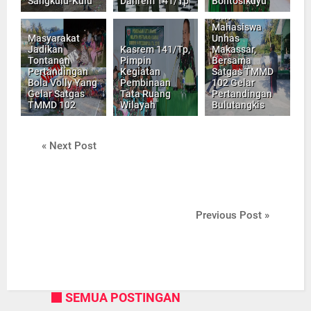
Sangkulu-Kulu
Danrem 141/Tp
Bontosikuyu
KKN
Mahasiswa
Masyarakat
Unhas
Jadikan
Kasrem 141/Tp,
Makassar,
Tontanan
Pimpin
Bersama
Pertandingan
Kegiatan
Satgas TMMD
Bola Volly Yang
Pembinaan
102 Gelar
Gelar Satgas
Tata Ruang
Pertandingan
TMMD 102
Wilayah
Bulutangkis
« Next Post
Previous Post »
SEMUA POSTINGAN