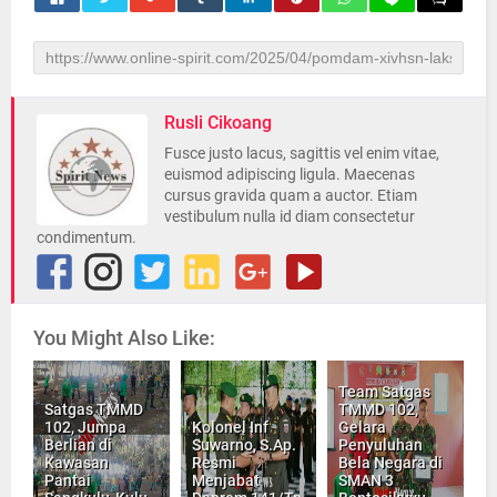
Rusli Cikoang
Fusce justo lacus, sagittis vel enim vitae,
euismod adipiscing ligula. Maecenas
cursus gravida quam a auctor. Etiam
vestibulum nulla id diam consectetur
condimentum.
You Might Also Like:
Team Satgas
Satgas TMMD
TMMD 102,
102, Jumpa
Kolonel Inf
Gelara
Berlian di
Suwarno, S.Ap.
Penyuluhan
Kawasan
Resmi
Bela Negara di
Pantai
Menjabat
SMAN 3