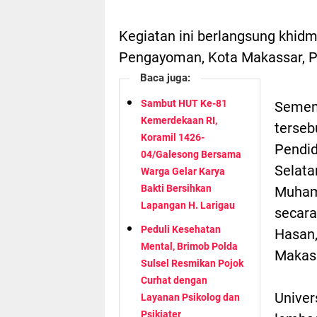
Kegiatan ini berlangsung khidm
Pengayoman, Kota Makassar, P
Baca juga:
Sambut HUT Ke-81
Sement
Kemerdekaan RI,
terseb
Koramil 1426-
Pendid
04/Galesong Bersama
Selata
Warga Gelar Karya
Bakti Bersihkan
Muhamm
Lapangan H. Larigau
secara
Peduli Kesehatan
Hasan,
Mental, Brimob Polda
Makass
Sulsel Resmikan Pojok
Curhat dengan
Univer
Layanan Psikolog dan
Psikiater