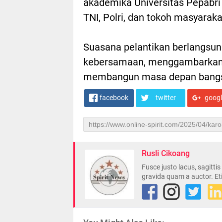
akademika Universitas Pepabri
TNI, Polri, dan tokoh masyaraka
Suasana pelantikan berlangsu
kebersamaan, menggambarkan so
membangun masa depan bangsa
facebook
twitter
goog
Rusli Cikoang
Fusce justo lacus, sagitti
gravida quam a auctor. Et