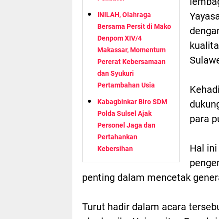
lembag
Yayasa
INILAH, Olahraga
Bersama Persit di Mako
denga
Denpom XIV/4
kualit
Makassar, Momentum
Sulawe
Pererat Kebersamaan
dan Syukuri
Pertambahan Usia
Kehadi
Kabagbinkar Biro SDM
dukung
Polda Sulsel Ajak
para p
Personel Jaga dan
Pertahankan
Hal i
Kebersihan
pengem
penting dalam mencetak genera
Turut hadir dalam acara terseb