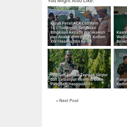
You Might Also Like:
Ketua Persit KCK Cab Rem
141/Toddopuli, Serahkan
Bingkisan Kepada Warakawuri
Kasre
dan Anak Yatim di HUT Kodam
Wasri
XIV/Hasanuddin Ke-64
Bese
Pendam, Lomba Tembak Satpur
dan Satbanpur Resmi di Buka
Pangd
Pangdam Hasanuddin
Kodim
« Next Post