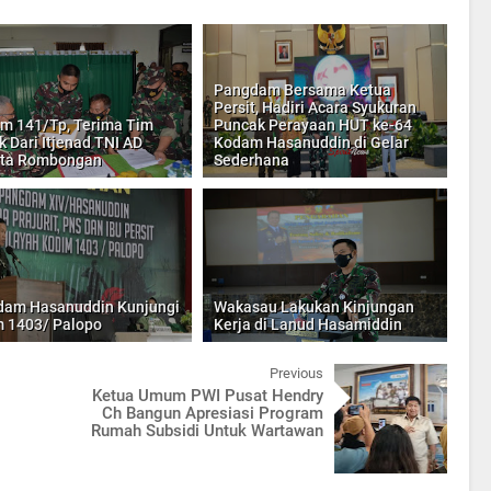
Pangdam Bersama Ketua
Persit, Hadiri Acara Syukuran
m 141/Tp, Terima Tim
Puncak Perayaan HUT ke-64
k Dari Itjenad TNI AD
Kodam Hasanuddin di Gelar
rta Rombongan
Sederhana
am Hasanuddin Kunjungi
Wakasau Lakukan Kinjungan
 1403/ Palopo
Kerja di Lanud Hasamiddin
Previous
Ketua Umum PWI Pusat Hendry
Ch Bangun Apresiasi Program
Rumah Subsidi Untuk Wartawan