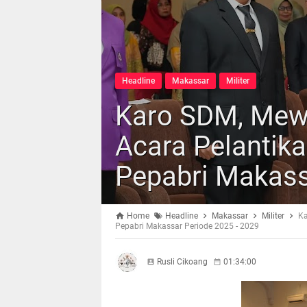
Headline
Makassar
Militer
Karo SDM, Mewak
Acara Pelantika
Pepabri Makass
Home
Headline
Makassar
Militer
Ka
Pepabri Makassar Periode 2025 - 2029
Rusli Cikoang
01:34:00