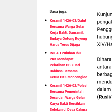
Baca juga:
Kunjun
Koramil 1426-03/Galut
pengak
Bersama Warga Gelar
Pengg
Kerja Bakti, Danramil:
hubun
Budaya Gotong Royong
XIV/Ha
Harus Terus Dijaga
INILAH Puluhan Ibu
Dihara
PKK Mendapat
Pelatihan PBB Dari
antar
Babinsa Bersama
berbag
Ketua PKK Moncongloe
menduk
Koramil 1426-02/Polsel
dalam
Bersama Pemerintah
(Rusli
Desa dan Warga Gelar
Karya Bakti Bersihkan
Selokan di Desa Cakura