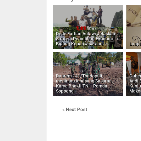
Dede Farhan Aulawi Jelaskan
Strategi Pemulihan Ekonomi
Bidang Kepariwisataan
Luapa
Danrem 141/Toddopuli,
Guber
meninjau langsung Sasaran
Andi 
Karya Bhakti TNI - Pemda
Kunju
Soppeng
Makod
« Next Post