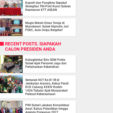
Kapolri dan Panglima Sepakat
Sinergitas TNI-Polri Kunci Sukses
Keamanan KTT ASEAN
Magis Merah-Emas Toraja di
Manokwari: Sulsel Hipnotis Juri
PSDC, Aula Unipa Bergetar!
RECENT POSTS. SIAPAKAH
CALON PRESIDEN ANDA
Kabagbinkar Biro SDM Polda
Sulsel Ajak Personel Jaga dan
Pertahankan Kebersihan
Semarak HUT Ke-81 RI di
Jembatan Aramco, Ketua Persit
KCK Cabang XXXIV Kodim
1426/Takalar Ajak Masyarakat
Perkuat Kebersamaan
PWI Sulsel Lakukan Konsolidasi
Awal: Bahas Pelantikan hingga
Agenda Porwanas 2027