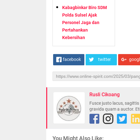
Kabagbinkar Biro SDM
Polda Sulsel Ajak
Personel Jaga dan
Pertahankan
Kebersihan
facebook
twitter
goog
Rusli Cikoang
Fusce justo lacus, sagitti
gravida quam a auctor. Et
You Might Also Like: