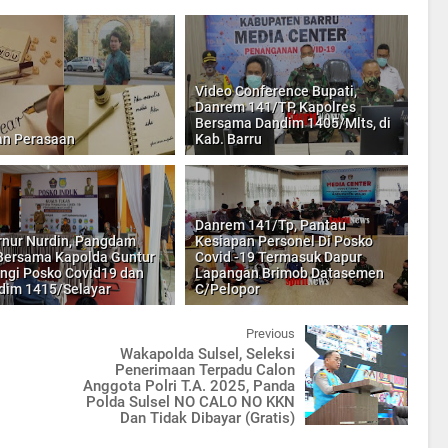
Video Conference Bupati,
Danrem 141/TP, Kapolres
Bersama Dandim 1405/Mlts, di
n Perasaan
Kab. Barru
Danrem 141/Tp, Pantau
nur Nurdin, Pangdam
Kesiapan Personel Di Posko
Bersama Kapolda Guntur
Covid -19 Termasuk Dapur
ngi Posko Covid19 dan
Lapangan Brimob Datasemen
im 1415/Selayar
C/Pelopor
Previous
Wakapolda Sulsel, Seleksi
Penerimaan Terpadu Calon
Anggota Polri T.A. 2025, Panda
Polda Sulsel NO CALO NO KKN
Dan Tidak Dibayar (Gratis)