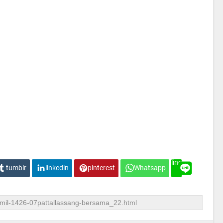
line
tumblr
linkedin
pinterest
Whatsapp