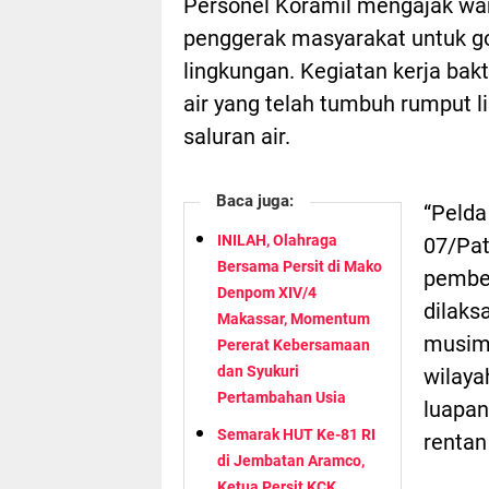
Personel Koramil mengajak war
penggerak masyarakat untuk go
lingkungan. Kegiatan kerja bak
air yang telah tumbuh rumput 
saluran air.
Baca juga:
“Pelda
INILAH, Olahraga
07/Pat
Bersama Persit di Mako
pember
Denpom XIV/4
dilaks
Makassar, Momentum
musim 
Pererat Kebersamaan
dan Syukuri
wilaya
Pertambahan Usia
luapan
Semarak HUT Ke-81 RI
rentan
di Jembatan Aramco,
Ketua Persit KCK