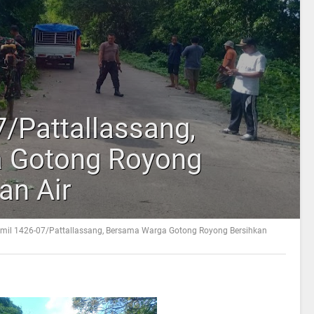
/Pattallassang,
 Gotong Royong
an Air
mil 1426-07/Pattallassang, Bersama Warga Gotong Royong Bersihkan