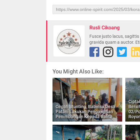
Rusli Cikoang
Fusce justo lacus, sagitti
gravida quam a auctor. Et
You Might Also Like:
Cipta
Cegah Stunting, Babinsa Desa
Bersi
Patani Lakukan Pengawasan
02/Po
Penimbangan Kepada Balita
Royo