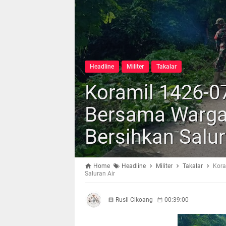
Headline
Militer
Takalar
Koramil 1426-07
Bersama Warga
Bersihkan Salur
Home
Headline
Militer
Takalar
Kora
Saluran Air
Rusli Cikoang
00:39:00