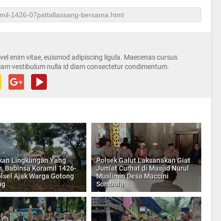
s vel enim vitae, euismod adipiscing ligula. Maecenas cursus
iam vestibulum nulla id diam consectetur condimentum.
kan Lingkungan Yang
Polsek Galut Laksanakan Giat
h, Babinsa Koramil 1426-
Jum’at Curhat di Masjid Nurul
lsel Ajak Warga Gotong
Muslimin Desa Maccini
ng
Sombala