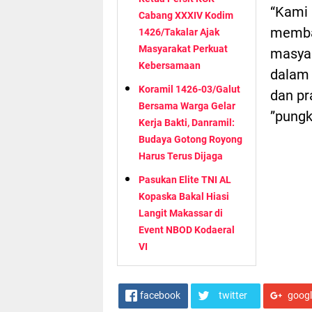
“Kami 
Cabang XXXIV Kodim
memba
1426/Takalar Ajak
Masyarakat Perkuat
masyar
Kebersamaan
dalam 
Koramil 1426-03/Galut
dan pr
Bersama Warga Gelar
”pung
Kerja Bakti, Danramil:
Budaya Gotong Royong
Harus Terus Dijaga
Pasukan Elite TNI AL
Kopaska Bakal Hiasi
Langit Makassar di
Event NBOD Kodaeral
VI
facebook
twitter
goog