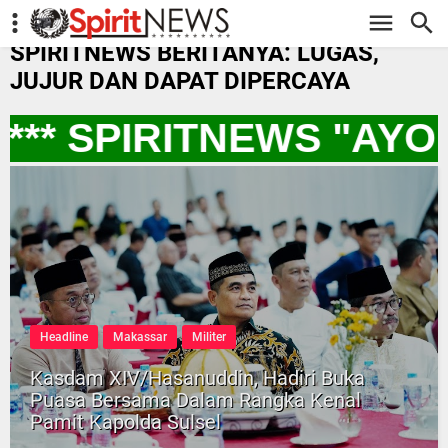
-->
SPIRITNEWS BERITANYA: LUGAS,
JUJUR DAN DAPAT DIPERCAYA
*** SPIRITNEWS "AY
Headline
Makassar
Militer
Kasdam XIV/Hasanuddin, Hadiri Buka
Puasa Bersama Dalam Rangka Kenal
Pamit Kapolda Sulsel