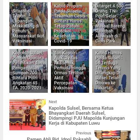
Kabid Propam
Ditarget 4.500
Situasi di
Polda Sulsel,
Orang, TNI-
Tribun
Tekankan Casis
Polri Gelar
Lapangan
Bintara Harus
Vaksinasi
Makkatang di
Tetap Patuhi
Massal Bareng
Penuhi
Protokol
Rabithah
Masyarakat Ikut
Kesehatan
Alawiyah di
Vaksinasi
Covid-19
Cibis Park
Panglima TNI
Kapolda Sulsel,
dan Kapolri
Kabid Humas
Pimpin Upacara
Ajak Civitas
Polda Sulsel :
Pelantikan dan
Akademik,
58 Terduga
Pengambilan
Pemuda Hingga
Teroris Yang
Sumpah 700
Ormas Terlibat
Ditangkap Di
Bintara Polri
Aktif
Sulsel Telah
Angkatan 45
Percepatan
Dibawa ke
TA. 2020-2021
Vaksinasi
Jakarta
Next
Kapolda Sulsel, Bersama Ketua
Bhayangkari Daerah Sulsel,
Didampingi PJU Mapolda Kunjungan
Kerja di Kabupaten Luwu
Previous
Pamen Ahli Bid. Idpol Poksahli