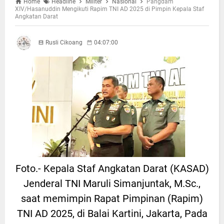
Home
Headline
Militer
Nasional
Pangdam
XIV/Hasanuddin Mengikuti Rapim TNI AD 2025 di Pimpin Kepala Staf
Angkatan Darat
Rusli Cikoang
04:07:00
Foto.- Kepala Staf Angkatan Darat (KASAD)
Jenderal TNI Maruli Simanjuntak, M.Sc.,
saat memimpin Rapat Pimpinan (Rapim)
TNI AD 2025, di Balai Kartini, Jakarta, Pada