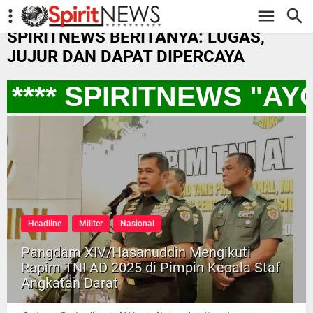
-->
SPIRITNEWS BERITANYA: LUGAS,
JUJUR DAN DAPAT DIPERCAYA
**** SPIRITNEWS "AY
Headline
Militer
Nasional
Pangdam XIV/Hasanuddin Mengikuti
Rapim TNI AD 2025 di Pimpin Kepala Staf
Angkatan Darat