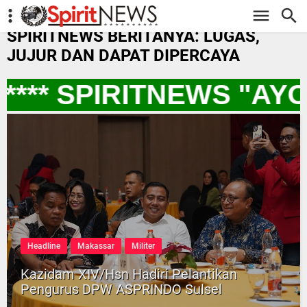
-->
SPIRITNEWS BERITANYA: LUGAS,
JUJUR DAN DAPAT DIPERCAYA
**** SPIRITNEWS "AY
Headline
Makassar
Militer
Kazidam XIV/Hsn Hadiri Pelantikan
Pengurus DPW ASPRINDO Sulsel