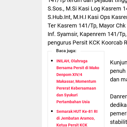
S.Sos., M.Si Kasi Log Kasrem 14
S.Hub.Int, M.H.I Kasi Ops Kasre
Ter Kasrem 141/Tp, Mayor Chk 
Inf. Syamsir, Kapenrem 141/Tp,
pengurus Persit KCK Koorcab 
Baca juga:
INILAH, Olahraga
Kunju
Bersama Persit di Mako
penuh 
Denpom XIV/4
dan ma
Makassar, Momentum
Pererat Kebersamaan
dan Syukuri
Danre
Pertambahan Usia
dedika
Semarak HUT Ke-81 RI
pemeri
di Jembatan Aramco,
stabil
Ketua Persit KCK