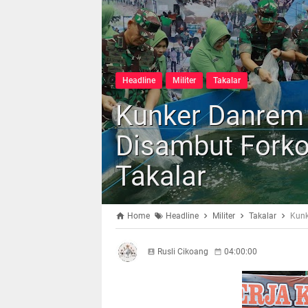
Headline
Militer
Takalar
Kunker Danrem 
Disambut Fork
Takalar
Home
Headline
Militer
Takalar
Kunk
Rusli Cikoang
04:00:00