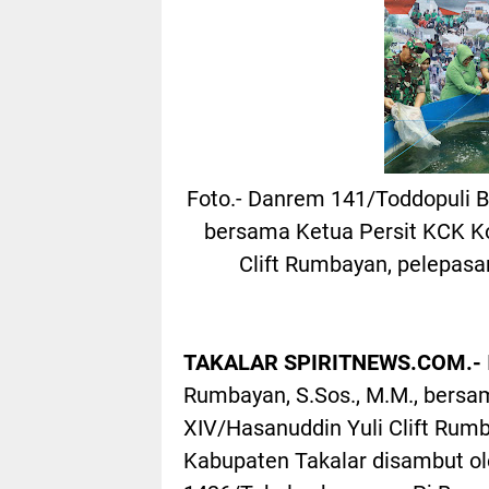
Foto.- Danrem 141/Toddopuli Br
bersama Ketua Persit KCK K
Clift Rumbayan, pelepasan
TAKALAR SPIRITNEWS.COM.-
Rumbayan, S.Sos., M.M., bers
XIV/Hasanuddin Yuli Clift Rum
Kabupaten Takalar disambut oleh