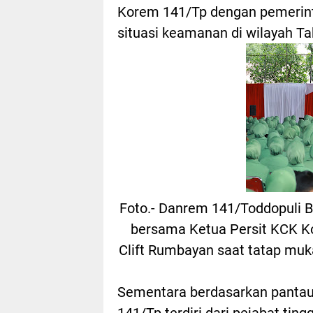
Korem 141/Tp dengan pemerin
situasi keamanan di wilayah Ta
Foto.- Danrem 141/Toddopuli Br
bersama Ketua Persit KCK K
Clift Rumbayan saat tatap muka
Sementara berdasarkan pantau
141/Tp terdiri dari pejabat ting