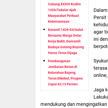
Cabang XXXIV Kodim
Dalam 
1426/Takalar Ajak
Masyarakat Perkuat
Persit
Kebersamaan
kehidu
Koramil 1426-03/Galut
agar t
Bersama Warga Gelar
ini de
Kerja Bakti, Danramil:
berpot
Budaya Gotong Royong
Harus Terus Dijaga
Syukur
Pembangunan
Jembatan Beton di
terasa
Kelurahan Bajeng
online
Terus Dikebut, Progres
Capai 63,13 Persen
Jaga k
Lakuka
mendukung dan mengingatkan 