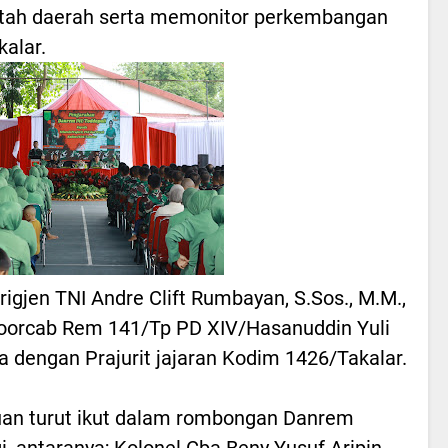
tah daerah serta memonitor perkembangan
kalar.
igjen TNI Andre Clift Rumbayan, S.Sos., M.M.,
oorcab Rem 141/Tp PD XIV/Hasanuddin Yuli
 dengan Prajurit jajaran Kodim 1426/Takalar.
an turut ikut dalam rombongan Danrem
gi, antaranya; Kolonel Cba Beny Yusuf Aripin,