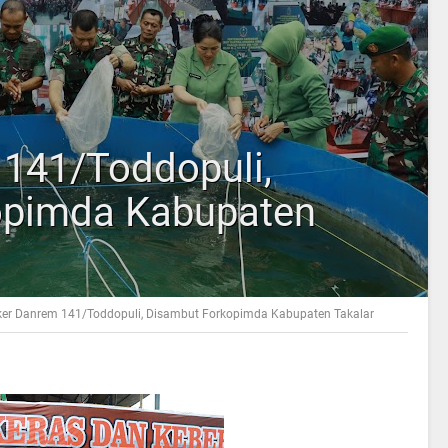
141/Toddopuli,
opimda Kabupaten
er Danrem 141/Toddopuli, Disambut Forkopimda Kabupaten Takalar