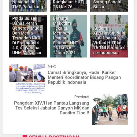
Nasional di
Rangkaian HUT
Sorong Sangat
TMP Panaikang
TNI Ke-76
Besar
Kabidhumas
Kapolres
Polda Sulsel,
Datangi
Bahas Peran
Makodim
Generasi Muda
Takalar,
Kodam
Dan Media
Memberi
XIV/Hasanuddin
Terhadap NKRI
Ucapan
Ikuti Upacara
Di Era Industri
Selamat HUT
Virtual HUT ke-
4.0, di Webinar
TNI ke 76
76 TNI Serentak
UNM Makassar
Tahun 2021
se-Indonesia
Next
Camat Biringkanya, Hadiri Kunker
Menteri Koordinator Bidang Pangan
Republik Indonesia
Previous
Pangdam XIV/Hsn Pantau Langsung
Tes Seleksi Jabatan Danyon MK dan
Dandim Tipe B