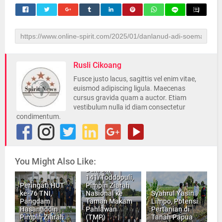
Rusli Cikoang
Fusce justo lacus, sagittis vel enim vitae,
euismod adipiscing ligula. Maecenas
cursus gravida quam a auctor. Etiam
vestibulum nulla id diam consectetur
condimentum.
You Might Also Like:
Danrem
141/Toddopuli,
Peringati HUT
Pimpin Ziarah
ke-76 TNI,
Nasional ke
Syahrul Yasin
Pangdam
Taman Makam
Limpo, Potensi
Hasanuddin
Pahlawan
Pertanian di
Pimpin Ziarah
(TMP)
Tanah Papua