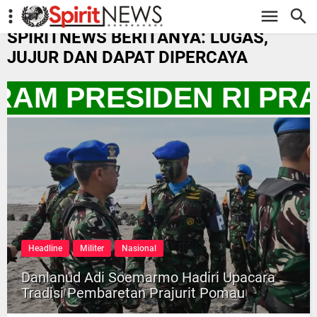
-->
SPIRITNEWS BERITANYA: LUGAS,
JUJUR DAN DAPAT DIPERCAYA
RAM PRESIDEN RI PR
Headline
Militer
Nasional
Danlanud Adi Soemarmo Hadiri Upacara
Tradisi Pembaretan Prajurit Pomau