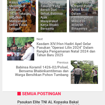
Kasus Covid-19
Wujudkan
INILAH Babinsa
Meningkat,
Takalar Yang
Koramil Polut
Dandim
Bersih Dan
Ambil Andil
1426/Takalar
Sehat, Babinsa
Dalam
Ingatkan
Ajak
Pembangunan
Masyarakat
Masyarakat
Masjid Di
Untuk Tidak
Kerja Bhakti
Wilayah
Lengah
Bersama
Binaannya
Next
Kasdam XIV/Hsn Hadiri Apel Gelar
Pasukan "Operasi Lilin 2024" Dalam
Rangka Pengamanan Natal 2024 dan
Tahun Baru 2025
Previous
Babinsa Koramil 1426-02/Polsel,
Bersama Bhabinkamtibmas dan
Warga Bersihkan Pohon Tumbang
SEMUA POSTINGAN
Pasukan Elite TNI AL Kopaska Bakal