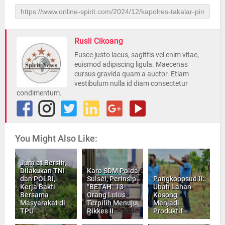
Rusli Cikoang
Fusce justo lacus, sagittis vel enim vitae,
euismod adipiscing ligula. Maecenas
cursus gravida quam a auctor. Etiam
vestibulum nulla id diam consectetur
condimentum.
You Might Also Like:
Jum' at Bersih,
Dilakukan TNI
Karo SDM Polda
dan POLRI,
Sulsel, Perinsip
Pangkoopsud II:
Kerja Bakti
"BETAH" 13
Ubah Lahan
Bersama
Orang Lulus
Kosong
Masyarakat di
Terpilih Menuju
Menjadi
TPU
Rikkes II
Produktif