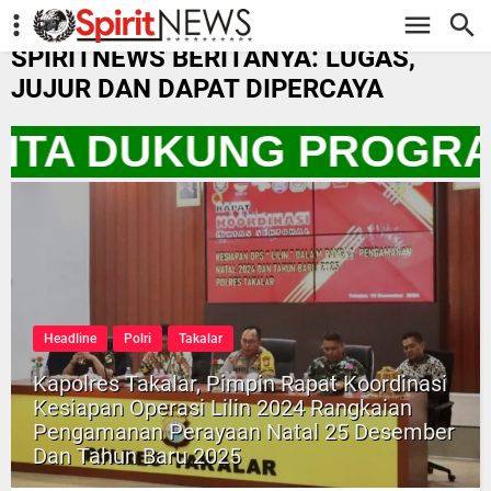
-->
SPIRITNEWS BERITANYA: LUGAS,
JUJUR DAN DAPAT DIPERCAYA
KITA DUKUNG PROGRA
Headline
Polri
Takalar
Kapolres Takalar, Pimpin Rapat Koordinasi
Kesiapan Operasi Lilin 2024 Rangkaian
Pengamanan Perayaan Natal 25 Desember
Dan Tahun Baru 2025