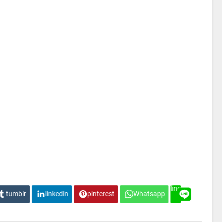
line
tumblr
linkedin
pinterest
Whatsapp