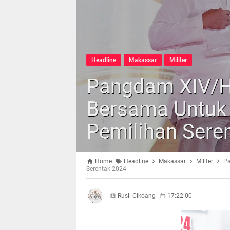
Headline
Makassar
Militer
Pangdam XIV/H
Bersama Untuk 
Pemilihan Sere
Home
Headline
Makassar
Militer
Pa
Serentak 2024
Rusli Cikoang
17:22:00