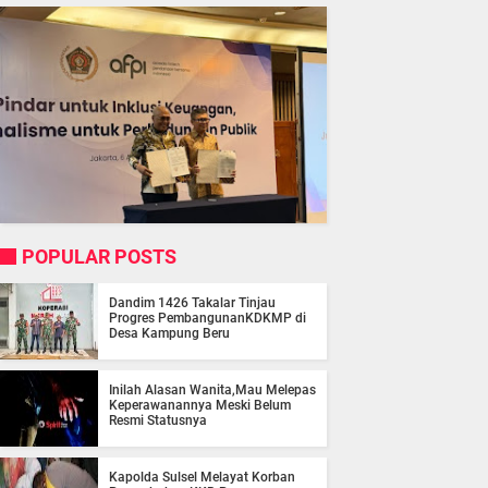
POPULAR POSTS
Dandim 1426 Takalar Tinjau
Progres PembangunanKDKMP di
Desa Kampung Beru
Inilah Alasan Wanita,Mau Melepas
Keperawanannya Meski Belum
Resmi Statusnya
Kapolda Sulsel Melayat Korban