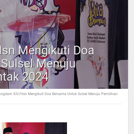
sn Mengikuti Doa
Sulsel Menuju
ntak 2024
ngdam XIV/Hsn Mengikuti Doa Bersama Untuk Sulsel Menuju Pemilihan