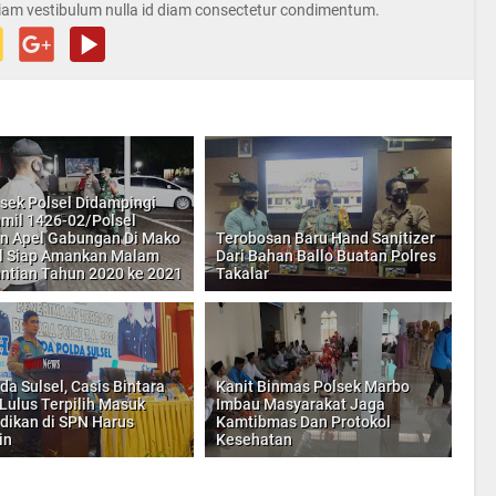
iam vestibulum nulla id diam consectetur condimentum.
sek Polsel Didampingi
mil 1426-02/Polsel
n Apel Gabungan Di Mako
Terobosan Baru Hand Sanitizer
l Siap Amankan Malam
Dari Bahan Ballo Buatan Polres
ntian Tahun 2020 ke 2021
Takalar
da Sulsel, Casis Bintara
Kanit Binmas Polsek Marbo
Lulus Terpilih Masuk
Imbau Masyarakat Jaga
dikan di SPN Harus
Kamtibmas Dan Protokol
in
Kesehatan