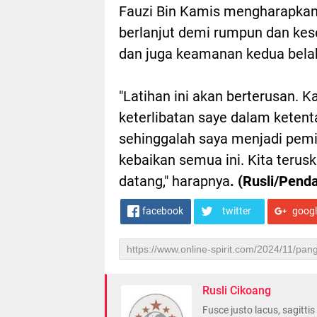
Fauzi Bin Kamis mengharapkan,
berlanjut demi rumpun dan kes
dan juga keamanan kedua bela
"Latihan ini akan berterusan. K
keterlibatan saye dalam ketenta
sehinggalah saya menjadi pemimp
kebaikan semua ini. Kita terus
datang," harapnya
. (Rusli/Pend
facebook
twitter
goog
Rusli Cikoang
Fusce justo lacus, sagitti