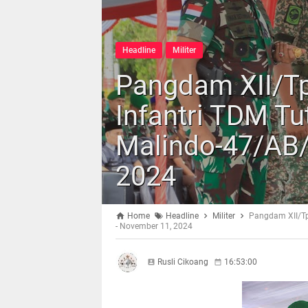
Headline
Militer
Pangdam XII/Tp
Infantri TDM T
Malindo-47/AB/
2024
Home
Headline
Militer
Pangdam XII/Tp
- November 11, 2024
Rusli Cikoang
16:53:00