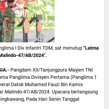
nglima I Div Infantri TDM, sat menutup
"Latma
Malindo-47/AB/2024".
IA.-
Pangdam XII/Tanjungpura Mayjen TNI
rsama Panglima Divisyen Pertama (Panglima 1
Jeneral Datok Muhamed Fauzi Bin Kamis
r Malindo-47/AB/2024. Upacara berlangsung
a Singkawang, Pada Hari Senin Tanggal