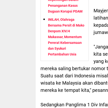
Penanganan Kasus
Mayjen
Dugaan Korupsi PDAM
latiha
INILAH, Olahraga
kepada
Bersama Persit di Mako
Denpom XIV/4
jumawa
Makassar, Momentum
Pererat Kebersamaan
"Janga
dan Syukuri
kita s
Pertambahan Usia
yang k
mereka saling bertukar nomor 
Suatu saat dari Indonesia misa
wisata ke Malaysia akan diban
mereka ke tempat kita," pesann
Sedangkan Panglima 1 Div Infa