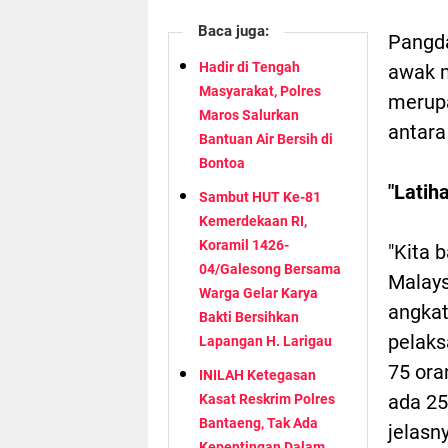
Baca juga:
Pangda
Hadir di Tengah
awak m
Masyarakat, Polres
merupa
Maros Salurkan
antara
Bantuan Air Bersih di
Bontoa
"Latih
Sambut HUT Ke-81
Kemerdekaan RI,
Koramil 1426-
"Kita 
04/Galesong Bersama
Malays
Warga Gelar Karya
angkat
Bakti Bersihkan
pelaks
Lapangan H. Larigau
75 ora
INILAH Ketegasan
ada 25
Kasat Reskrim Polres
Bantaeng, Tak Ada
jelasn
Kepentingan Dalam