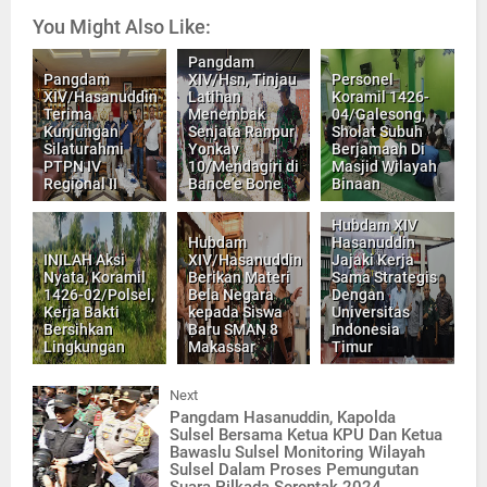
You Might Also Like:
Pangdam
Pangdam
XIV/Hsn, Tinjau
Personel
XIV/Hasanuddin
Latihan
Koramil 1426-
Terima
Menembak
04/Galesong,
Kunjungan
Senjata Ranpur
Sholat Subuh
Silaturahmi
Yonkav
Berjamaah Di
PTPN IV
10/Mendagiri di
Masjid Wilayah
Regional II
Bance’e Bone
Binaan
Hubdam XIV
Hubdam
Hasanuddin
INILAH Aksi
XIV/Hasanuddin
Jajaki Kerja
Nyata, Koramil
Berikan Materi
Sama Strategis
1426-02/Polsel,
Bela Negara
Dengan
Kerja Bakti
kepada Siswa
Universitas
Bersihkan
Baru SMAN 8
Indonesia
Lingkungan
Makassar
Timur
Next
Pangdam Hasanuddin, Kapolda
Sulsel Bersama Ketua KPU Dan Ketua
Bawaslu Sulsel Monitoring Wilayah
Sulsel Dalam Proses Pemungutan
Suara Pilkada Serentak 2024