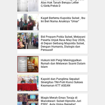
Alas Hak Tanah Berupa Letter
C/Girik/Petok D
Kaget Bertemu Kapolda Sulsel , Ibu
Ini Beri Nama Anaknya "Umar"
Bid Propam Polda Sulsel, Melayani
Peserta Unjuk Rasa May Day 2026,
di Depan Gerbang Mapolda Sulsel,
Dengan Humanis, Dialogis dan
Persuasif
Hukum Istri Pergi Meninggalkan
Rumah dan Melawan Suami Dalam
Islam
Kapolri dan Panglima Sepakat
Sinergitas TNI-Polri Kunci Sukses
Keamanan KTT ASEAN
Magis Merah-Emas Toraja di
Manokwari: Sulsel Hipnotis Juri
PSDC, Aula Unipa Bergetar!