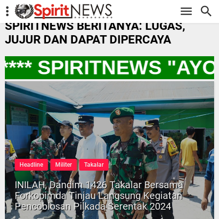
-->
SPIRITNEWS BERITANYA: LUGAS,
JUJUR DAN DAPAT DIPERCAYA
*** SPIRITNEWS "AYO
Headline
Militer
Takalar
INILAH, Dandim 1426 Takalar Bersama
Forkopimda Tinjau Langsung Kegiatan
Pencoblosan Pilkada Serentak 2024