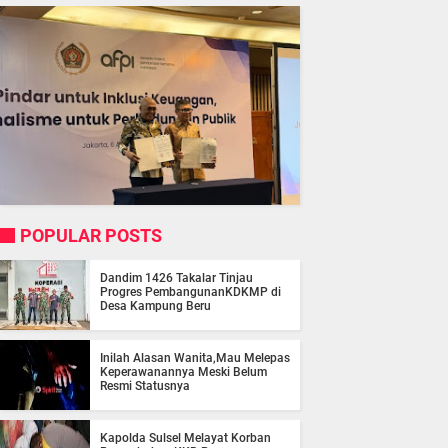
POPULAR POSTS
Dandim 1426 Takalar Tinjau
Progres PembangunanKDKMP di
Desa Kampung Beru
Inilah Alasan Wanita,Mau Melepas
Keperawanannya Meski Belum
Resmi Statusnya
Kapolda Sulsel Melayat Korban