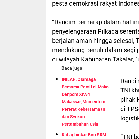
pesta demokrasi rakyat Indones
“Dandim berharap dalam hal in
penyelengaraan Pilkada serenta
berjalan aman hingga selesai, 
mendukung penuh dalam segi 
di wilayah Kabupaten Takalar, "
Baca juga:
INILAH, Olahraga
Dandi
Bersama Persit di Mako
TNI k
Denpom XIV/4
pihak 
Makassar, Momentum
di TP
Pererat Kebersamaan
dan Syukuri
logist
Pertambahan Usia
Kabagbinkar Biro SDM
“TNI b