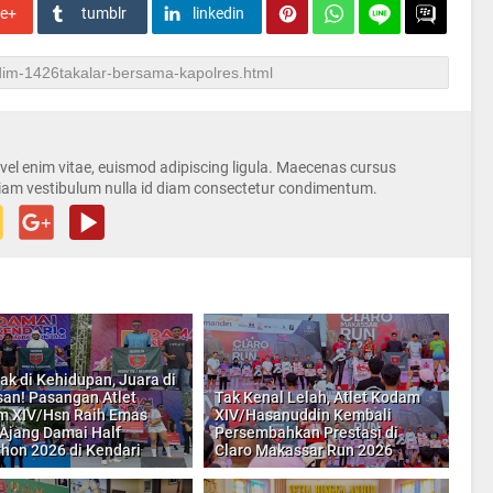
le+
tumblr
linkedin
s vel enim vitae, euismod adipiscing ligula. Maecenas cursus
iam vestibulum nulla id diam consectetur condimentum.
k di Kehidupan, Juara di
san! Pasangan Atlet
Tak Kenal Lelah, Atlet Kodam
 XIV/Hsn Raih Emas
XIV/Hasanuddin Kembali
Ajang Damai Half
Persembahkan Prestasi di
hon 2026 di Kendari
Claro Makassar Run 2026