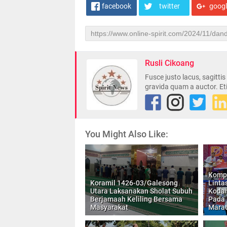
facebook
twitter
goog
Rusli Cikoang
Fusce justo lacus, sagitti
gravida quam a auctor. Et
You Might Also Like:
Kompa
Koramil 1426-03/Galesong
Linta
Utara Laksanakan Sholat Subuh
Kodam
Berjamaah Keliling Bersama
Pada 
Masyarakat
Marat