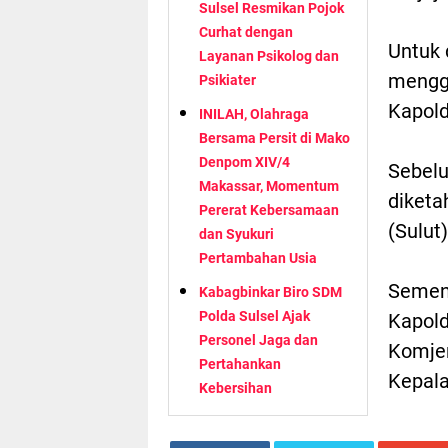
Sulsel Resmikan Pojok
Curhat dengan
Untuk 
Layanan Psikolog dan
mengga
Psikiater
Kapold
INILAH, Olahraga
Bersama Persit di Mako
Denpom XIV/4
Sebelu
Makassar, Momentum
diketa
Pererat Kebersamaan
(Sulut)
dan Syukuri
Pertambahan Usia
Sement
Kabagbinkar Biro SDM
Polda Sulsel Ajak
Kapold
Personel Jaga dan
Komjen
Pertahankan
Kepala
Kebersihan