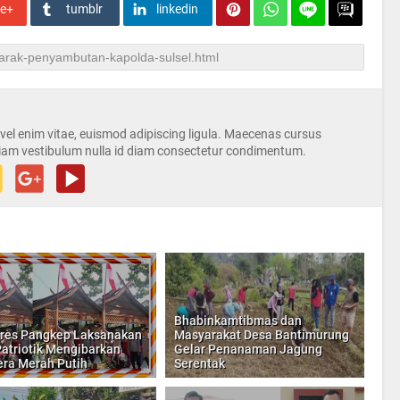
le+
tumblr
linkedin
s vel enim vitae, euismod adipiscing ligula. Maecenas cursus
iam vestibulum nulla id diam consectetur condimentum.
Bhabinkamtibmas dan
res Pangkep Laksanakan
Masyarakat Desa Bantimurung
Patriotik Mengibarkan
Gelar Penanaman Jagung
ra Merah Putih
Serentak