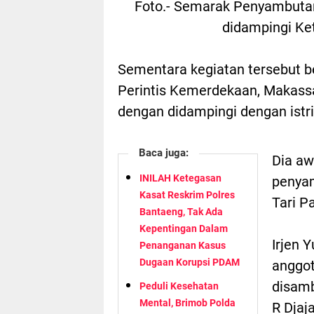
Foto.- Semarak Penyambutan
didampingi Ket
Sementara kegiatan tersebut be
Perintis Kemerdekaan, Makassa
dengan didampingi dengan istri
Baca juga:
Dia aw
INILAH Ketegasan
penya
Kasat Reskrim Polres
Tari P
Bantaeng, Tak Ada
Kepentingan Dalam
Irjen 
Penanganan Kasus
Dugaan Korupsi PDAM
anggot
disamb
Peduli Kesehatan
Mental, Brimob Polda
R Djaja