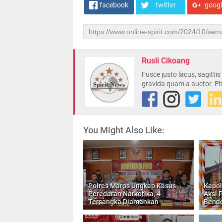
facebook
twitter
goog
Rusli Cikoang
Fusce justo lacus, sagitti
gravida quam a auctor. Et
You Might Also Like:
Polres Maros Ungkap Kasus
Kapol
Peredaran Narkotika, 4
Aksi 
Tersangka Diamankan
Bende