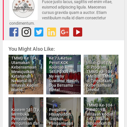
Fusce justo lacus, sagittis vel enim vitae,
euismod adipiscing ligula. Maecenas
cursus gravida quam a auctor. Etiam
vestibulum nulla id diam consectetur
condimentum.
You Might Also Like:
Rangkaian HUT
TMMD Ke 104,
Ke 73, Ketua
Utamakan
Persit KCK
Inilah Giat TNI
Kebersamaan
Koorcab Rem
di Program
Mewujudkan
141 Pd XIV Hsn
TMMD Ke-104
Ketahanan
Ny Heny
"Melalui TMMD
Nasional di
Suwarno, Hadiri
di Tingkatkan
Wilayah Kodim
Doa Bersama
Kebersamaan
Maros
Bintal
Ummat
TMMD Ke-104
Kasrem 141/Tp,
Pangdam
T-A 2019,
Membuka
Hasanuddin,
Wilayah Kodim
Penyuluhan
Siapkan
1422/Maros
Pengunaan dan
Pengamanan
Dipusatkan di