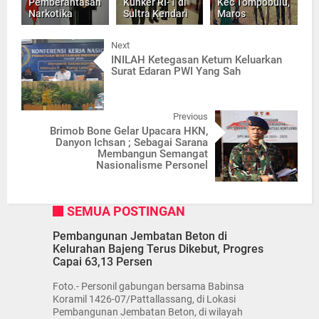
Pemberantasan
Kunker RI-1 di
Kec Tompobulu,
Narkotika
Sultra Kendari
Maros
Next
INILAH Ketegasan Ketum Keluarkan
Surat Edaran PWI Yang Sah
Previous
Brimob Bone Gelar Upacara HKN,
Danyon Ichsan ; Sebagai Sarana
Membangun Semangat
Nasionalisme Personel
SEMUA POSTINGAN
Pembangunan Jembatan Beton di
Kelurahan Bajeng Terus Dikebut, Progres
Capai 63,13 Persen
Foto.- Personil gabungan bersama Babinsa
Koramil 1426-07/Pattallassang, di Lokasi
Pembangunan Jembatan Beton, di wilayah