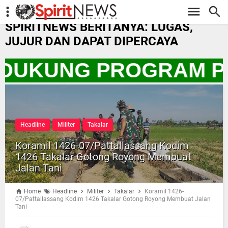
-->
SPIRITNEWS BERITANYA: LUGAS,
JUJUR DAN DAPAT DIPERCAYA
A DUKUNG PROGRAM P
Headline
Militer
Takalar
Koramil 1426-07/Pattallassang Kodim
1426 Takalar Gotong Royong Membuat
Jalan Tani
Home
Headline
Militer
Takalar
Koramil 1426-
07/Pattallassang Kodim 1426 Takalar Gotong Royong Membuat Jalan
Tani