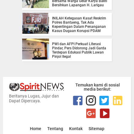
Bersama Warga Gelar Karya Bakti
Bersihkan Lapangan H. Larigau
INILAH Ketegasan Kasat Reskrim
Polres Bantaeng, Tak Ada
Kepentingan Dalam Penanganan
Kasus Dugaan Korupsi PDAM
PWI dan AFPI Perkuat Literasi
Pindar, Pers Didorong Jadi Garda
Terdepan Edukasi Publik Lawan
Pinjol Ilegal
Temukan kami di sosial
media berikut:
Beritanya Lugas, Jujur dan
Dapat Dipercaya.
Home
Tentang
Kontak
Sitemap