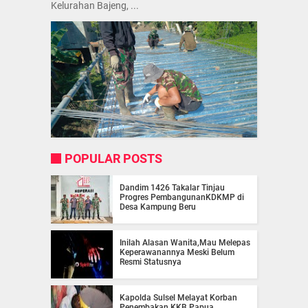
Kelurahan Bajeng, ...
POPULAR POSTS
Dandim 1426 Takalar Tinjau
Progres PembangunanKDKMP di
Desa Kampung Beru
Inilah Alasan Wanita,Mau Melepas
Keperawanannya Meski Belum
Resmi Statusnya
Kapolda Sulsel Melayat Korban
Penembakan KKB Papua