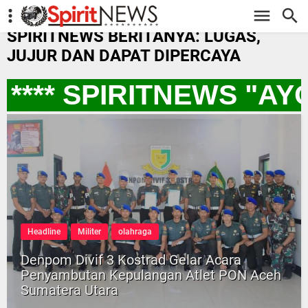
-->
SPIRITNEWS BERITANYA: LUGAS,
JUJUR DAN DAPAT DIPERCAYA
**** SPIRITNEWS "AY
Headline
Militer
olahraga
Denpom Divif 3 Kostrad Gelar Acara
Penyambutan Kepulangan Atlet PON Aceh
Sumatera Utara