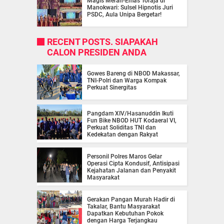
Magis Merah-Emas Toraja di
Manokwari: Sulsel Hipnotis Juri
PSDC, Aula Unipa Bergetar!
RECENT POSTS. SIAPAKAH
CALON PRESIDEN ANDA
Gowes Bareng di NBOD Makassar,
TNI-Polri dan Warga Kompak
Perkuat Sinergitas
Pangdam XIV/Hasanuddin Ikuti
Fun Bike NBOD HUT Kodaeral VI,
Perkuat Soliditas TNI dan
Kedekatan dengan Rakyat
Personil Polres Maros Gelar
Operasi Cipta Kondusif, Antisipasi
Kejahatan Jalanan dan Penyakit
Masyarakat
Gerakan Pangan Murah Hadir di
Takalar, Bantu Masyarakat
Dapatkan Kebutuhan Pokok
dengan Harga Terjangkau