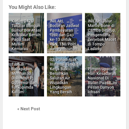
You Might Also Like:
Kodim 1426
INILAH,
INILAH, Jalur
Takalar Bangun
Bocoran Jadwal
Maros-Bone di
Sumur Bor Atasi
Pembayaran
Camba Ditutup,
Krisis Air Bersih
THR dan Gaji
Pengendara
Pada Saat
ke-13 untuk
Terjebak Macet
Musim
ASN, TNI/Polri,
di Tompo
Kemarau
dan Pensiunan
Ladang
Koramil 1426-
02/Polsel Ajak
Tiba di
Instansi Terkait
Balikpapan,
Kerja Bakti
Pimpin Upacara
Menhan RI
Bersihkan
Hari Kesadaran
Disambut Pj
Saluran Air
Nasional Di
Gubernur dan
Wujudkan
Bulan Puasa, Ini
Forkopimda
Lingkungan
Pesan Danyon
Kaltim
Yang Bersih
Ichsan
« Next Post