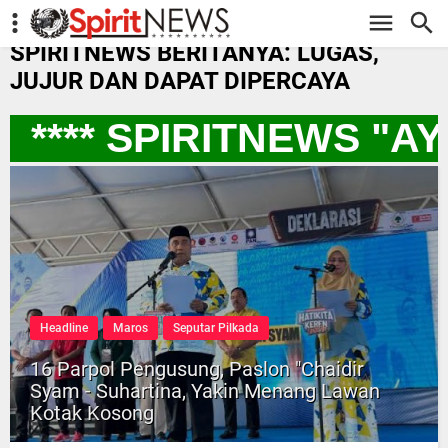
-->
SPIRITNEWS BERITANYA: LUGAS,
JUJUR DAN DAPAT DIPERCAYA
**** SPIRITNEWS "A
Headline
Maros
Seputar Pilkada
16 Parpol Pengusung, Paslon "Chaidir
Syam - Suhartina, Yakin Menang Lawan
Kotak Kosong