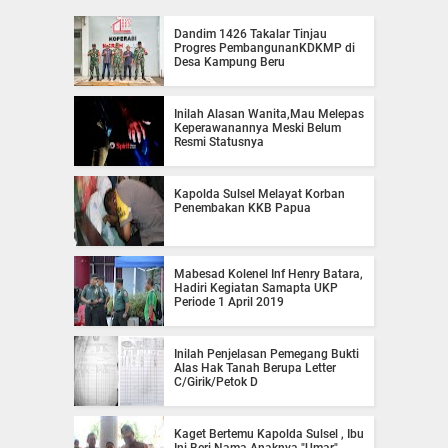
Dandim 1426 Takalar Tinjau
Progres PembangunanKDKMP di
Desa Kampung Beru
Inilah Alasan Wanita,Mau Melepas
Keperawanannya Meski Belum
Resmi Statusnya
Kapolda Sulsel Melayat Korban
Penembakan KKB Papua
Mabesad Kolenel Inf Henry Batara,
Hadiri Kegiatan Samapta UKP
Periode 1 April 2019
Inilah Penjelasan Pemegang Bukti
Alas Hak Tanah Berupa Letter
C/Girik/Petok D
Kaget Bertemu Kapolda Sulsel , Ibu
Ini Beri Nama Anaknya "Umar"