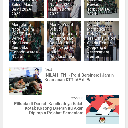
KORPRI Prov.
Pengamanan
Rakorbin
Sulsel Masa
Natal 2024 dan
Kowad
Bakti 2024-
Tahun Baru
Terpusat TA.
2029
2025
2024
Kabagbingkar
Ro SDM Polda
Menjelang
Menko Yusril
Sulsel,
Natal Kodim
Sebut
Membuka
1426 Takalar
Memenjarakan
Pelaksanaan
Berbagi
Koruptor Tak
Tes Lima Calon
Bingkisan
Beri Manfaat
Sekda Pemda
Sembako
Bagi Negara,
Soppeng di
Kepada Warga
Inilah
Assessment
Nasrani
Pejelasannya
Center
Next
INILAH: TNI - Polri Bersinergi Jamin
Keamanan KTT IAF di Bali
Previous
Pilkada di Daerah Kandidatnya Kalah
Kotak Kosong Daerah Itu Akan
Dipimpin Pejabat Sementara