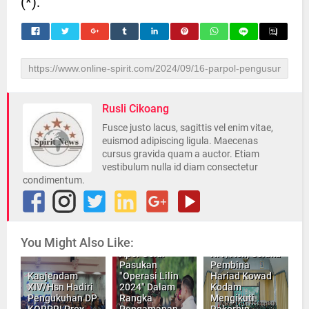
(*).
Rusli Cikoang
Fusce justo lacus, sagittis vel enim vitae,
euismod adipiscing ligula. Maecenas
cursus gravida quam a auctor. Etiam
vestibulum nulla id diam consectetur
condimentum.
Kasdam
Inilah Aspers
You Might Also Like:
XIV/Hsn Hadiri
Kasdam
Apel Gelar
XIV/Hsn, Selaku
Pasukan
Pembina
Kaajendam
"Operasi Lilin
Hariad Kowad
XIV/Hsn Hadiri
2024" Dalam
Kodam
Pengukuhan DP
Rangka
Mengikuti