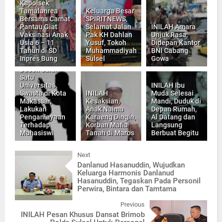
Kapolsek
Tamalanrea
Keluarga Besar
Bersama Camat
SPIRITNEWS,
Pantau Giat
Selamat Jalan
INILAH Amara
Vaksinasi Anak
Pak KH Dahlan
Unjuk Rasa,
Usia 6 – 11
Yusuf, Tokoh
Didepan Kantor
Tahun di SD
Muhammadiyah
BNI Cabang
Inpres Bung
Sulsel
Gowa
Diduga Oknum
Dosen Salah
Satu
Universitas
INILAH Ibu
Swasta di Kota
INILAH
Muda Selesai
Makassar,
Kesaksian,
Mandi, Duduk di
Lakukan
Anak Naima
Depan Rumah,
Penganiayaan
Karaeng Dingin,
Al Datang dan
Terhadap
Korban Mafia
Langsung
Mahasiswi
Tanah di Maros
Berbuat Begitu
Next
Danlanud Hasanuddin, Wujudkan
Keluarga Harmonis Danlanud
Hasanuddin, Tegaskan Pada Personil
Perwira, Bintara dan Tamtama
Previous
INILAH Pesan Khusus Dansat Brimob