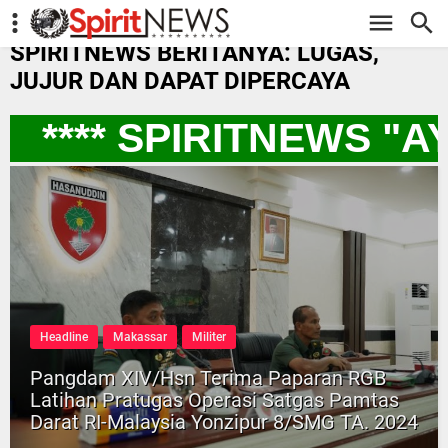
-->
SPIRITNEWS BERITANYA: LUGAS,
JUJUR DAN DAPAT DIPERCAYA
**** SPIRITNEWS "
Headline
Makassar
Militer
Pangdam XIV/Hsn Terima Paparan RGB
Latihan Pratugas Operasi Satgas Pamtas
Darat RI-Malaysia Yonzipur 8/SMG TA. 2024