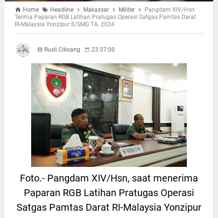
Home
Headline
Makassar
Militer
Pangdam XIV/Hsn
Terima Paparan RGB Latihan Pratugas Operasi Satgas Pamtas Darat
RI-Malaysia Yonzipur 8/SMG TA. 2024
Rusli Cikoang
23:37:00
Foto.- Pangdam XIV/Hsn, saat menerima
Paparan RGB Latihan Pratugas Operasi
Satgas Pamtas Darat RI-Malaysia Yonzipur