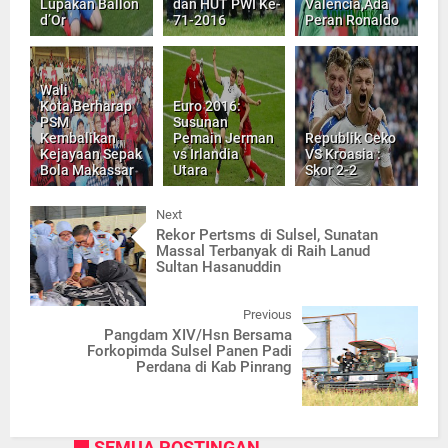
Lupakan Ballon
dan HUT PWI Ke-
Valencia,Ada
d’Or
71-2016
Peran Ronaldo
Wali
Kota,Berharap
Euro 2016:
PSM
Susunan
Kembalikan
Pemain Jerman
Republik Ceko
Kejayaan Sepak
vs Irlandia
VS Kroasia :
Bola Makassar
Utara
Skor 2-2
Next
Rekor Pertsms di Sulsel, Sunatan
Massal Terbanyak di Raih Lanud
Sultan Hasanuddin
Previous
Pangdam XIV/Hsn Bersama
Forkopimda Sulsel Panen Padi
Perdana di Kab Pinrang
SEMUA POSTINGAN