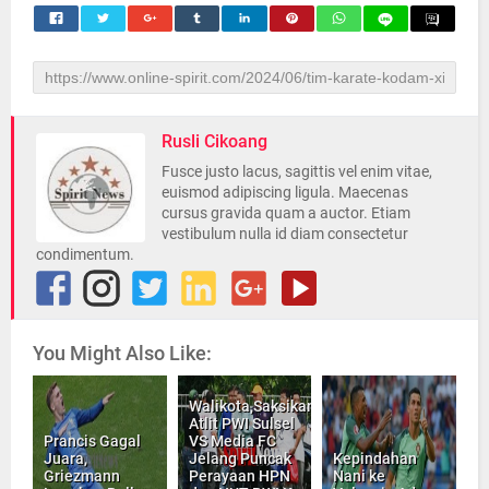
Rusli Cikoang
Fusce justo lacus, sagittis vel enim vitae,
euismod adipiscing ligula. Maecenas
cursus gravida quam a auctor. Etiam
vestibulum nulla id diam consectetur
condimentum.
You Might Also Like:
Walikota,Saksikan
Atlit PWI Sulsel
Prancis Gagal
VS Media FC
Juara,
Jelang Puncak
Kepindahan
Griezmann
Perayaan HPN
Nani ke