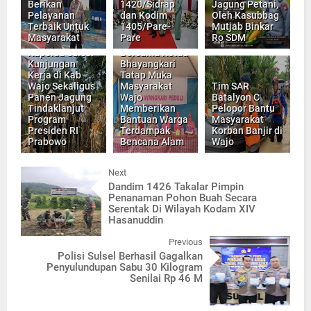
Berikan
1420/Sidrap
Jagung Petani,
Pelayanan
dan Kodim
Oleh Kasubbag
Terbaik Untuk
1405/Pare-
Mutjab Binkar
Masyarakat
Pare
Ro SDM
Kaoolda Sulsel,
Kapolda Sulsel
Bersama Ketua
Kunjungan
Bhayangkari
Kerja di Kab
Tatap Muka
Wajo Sekaligus
Masyarakat
Tim SAR
Panen Jagung
Wajo
Batalyon C
Tindaklanjut
Memberikan
Pelopor Bantu
Program
Bantuan Warga
Masyarakat
Presiden RI
Terdampak
Korban Banjir di
Prabowo
Bencana Alam
Wajo
Next
Dandim 1426 Takalar Pimpin
Penanaman Pohon Buah Secara
Serentak Di Wilayah Kodam XIV
Hasanuddin
Previous
Polisi Sulsel Berhasil Gagalkan
Penyulundupan Sabu 30 Kilogram
Senilai Rp 46 M