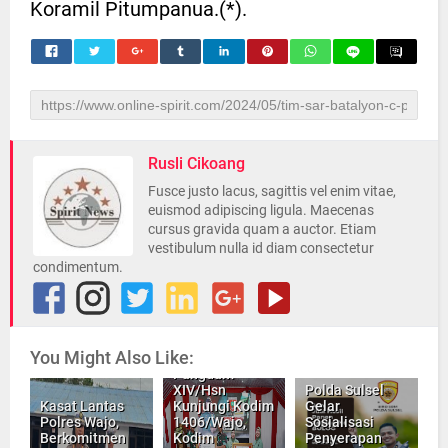
Koramil Pitumpanua.(*).
Rusli Cikoang
Fusce justo lacus, sagittis vel enim vitae,
euismod adipiscing ligula. Maecenas
cursus gravida quam a auctor. Etiam
vestibulum nulla id diam consectetur
condimentum.
You Might Also Like:
Pangdam
XIV/Hsn
Polda Sulsel
Kasat Lantas
Kunjungi Kodim
Gelar
Polres Wajo,
1406/Wajo,
Sosialisasi
Berkomitmen
Kodim
Penyerapan