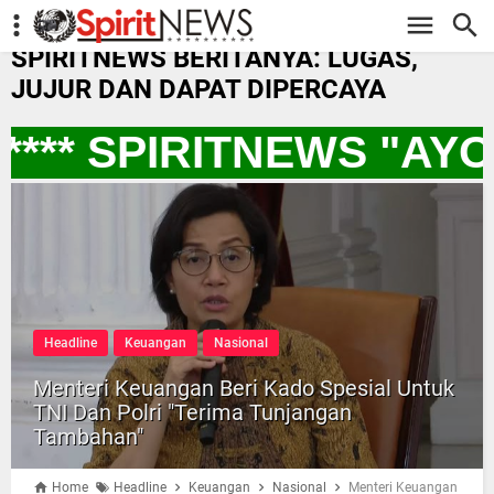
-->
SPIRITNEWS BERITANYA: LUGAS,
JUJUR DAN DAPAT DIPERCAYA
*** SPIRITNEWS "AY
Headline
Keuangan
Nasional
Menteri Keuangan Beri Kado Spesial Untuk
TNI Dan Polri "Terima Tunjangan
Tambahan"
Home
Headline
Keuangan
Nasional
Menteri Keuangan