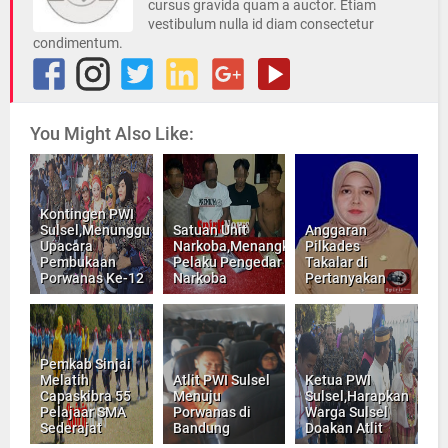
cursus gravida quam a auctor. Etiam
vestibulum nulla id diam consectetur
condimentum.
You Might Also Like:
Kontingen PWI
Sulsel,Menunggu
Satuan Unit
Anggaran
Upacara
Narkoba,Menangkap
Pilkades
Pembukaan
Pelaku Pengedar
Takalar di
Porwanas Ke-12
Narkoba
Pertanyakan
Pemkab Sinjai
Melatih
Atlit PWI Sulsel
Ketua PWI
Capaskibra 55
Menuju
Sulsel,Harapkan
Pelajaar SMA
Porwanas di
Warga Sulsel
Sederajat
Bandung
Doakan Atlit