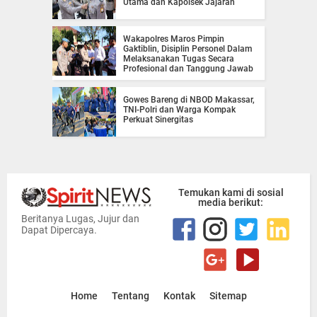
Utama dan Kapolsek Jajaran
Wakapolres Maros Pimpin
Gaktiblin, Disiplin Personel Dalam
Melaksanakan Tugas Secara
Profesional dan Tanggung Jawab
Gowes Bareng di NBOD Makassar,
TNI-Polri dan Warga Kompak
Perkuat Sinergitas
Temukan kami di sosial
media berikut:
Beritanya Lugas, Jujur dan
Dapat Dipercaya.
Home
Tentang
Kontak
Sitemap