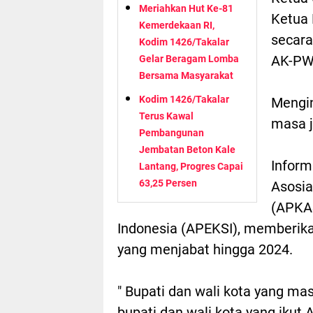
Meriahkan Hut Ke-81
Ketua 
Kemerdekaan RI,
secara
Kodim 1426/Takalar
AK-PW
Gelar Beragam Lomba
Bersama Masyarakat
Kodim 1426/Takalar
Mengin
Terus Kawal
masa j
Pembangunan
Jembatan Beton Kale
Inform
Lantang, Progres Capai
63,25 Persen
Asosia
(APKAS
Indonesia (APEKSI), memberika
yang menjabat hingga 2024.
" Bupati dan wali kota yang ma
bupati dan wali kota yang ikut