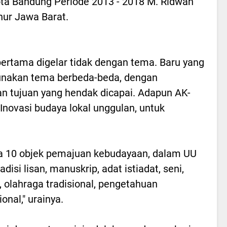
ota Bandung Periode 2013 - 2018 M. Ridwan
nur Jawa Barat.
rtama digelar tidak dengan tema. Baru yang
unakan tema berbeda-beda, dengan
 tujuan yang hendak dicapai. Adapun AK-
novasi budaya lokal unggulan, untuk
da 10 objek pemajuan kebudayaan, dalam UU
isi lisan, manuskrip, adat istiadat, seni,
, olahraga tradisional, pengetahuan
ional," urainya.