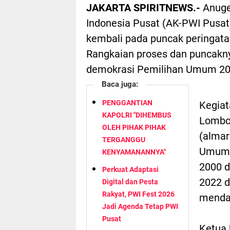
JAKARTA SPIRITNEWS.-
Anuge
Indonesia Pusat (AK-PWI Pusat)
kembali pada puncak peringatan
Rangkaian proses dan puncakn
demokrasi Pemilihan Umum 20
Baca juga:
PENGGANTIAN
Kegiat
KAPOLRI "DIHEMBUS
Lombo
OLEH PIHAK PIHAK
(almar
TERGANGGU
Umum P
KENYAMANANNYA"
2000 d
Perkuat Adaptasi
2022 d
Digital dan Pesta
Rakyat, PWI Fest 2026
mendat
Jadi Agenda Tetap PWI
Pusat
Ketua 