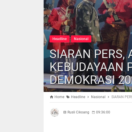
Headline
Nasional
SIARAN PERS,
KEBUDAYAAN P
DEMOKRASI 20
Home
Headline
Nasional
SIARAN PER
Rusli Cikoang
09:36:00