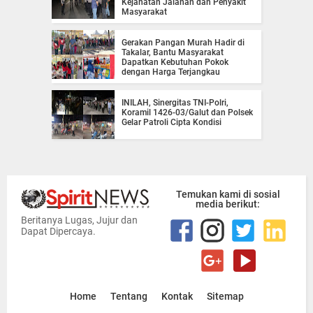
Kejahatan Jalanan dan Penyakit
Masyarakat
Gerakan Pangan Murah Hadir di
Takalar, Bantu Masyarakat
Dapatkan Kebutuhan Pokok
dengan Harga Terjangkau
INILAH, Sinergitas TNI-Polri,
Koramil 1426-03/Galut dan Polsek
Gelar Patroli Cipta Kondisi
Temukan kami di sosial
media berikut:
Beritanya Lugas, Jujur dan
Dapat Dipercaya.
Home
Tentang
Kontak
Sitemap