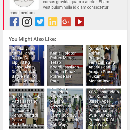
cursus gravida quam a auctor. Etiam
vestibulum nulla id diam consectetur
condimentum.
You Might Also Like:
Sri Muliyani,
Kombes Pol E
Mulai Tahun
Kanit Tipidter
Zulfan,
Depan Gas
Polres Maros,
Pengantar
Elpiji 3 Kg
Tetap
Jenazah Yang
Hanya Akan
Koordinsasikan
Anarkis dan
Diperuntukan
dengan Pihak
Arogan Proses
Bagi Pemilik
Polres Pare
Hukum
Kartu Sembako
Pare
Menantinya
Danrem 141/Tp
Dampingi
Pangdam
Pangdam
XIV/Hasanuddin
Reskrim Polsek
XIV/Hasanuddin
Dan Kapolda
Pattallassang,
Maqam
Sulsel, Apel
Bekuk IRT
Assyeikh Al-
Gelar Pasukan
Pencuri Hp
Habib
Pengamanan
Pengunjung di
Jamaluddin Al
VVIP Kunker
Pasar
Akbar Al Husein
Presiden RI Di
Pattallassang
Kab Wajo
Kab. Wajo