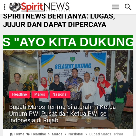
-->
SPIRITNEWS BERITANYA: LUGAS,
JUJUR DAN DAPAT DIPERCAYA
S "AYO KITA DUKUNG
Headline
Maros
Nasional
Bupati Maros Terima Silaturahmi Ketua
Umum PWI Pusat dan Ketua PWI se
Indonesia di Rujab
Home
Headline
Maros
Nasional
Bupati Maros Terima