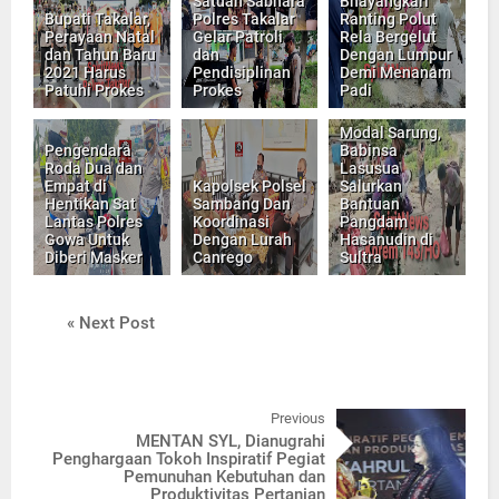
Satuan Sabhara
Bhayangkari
Bupati Takalar,
Polres Takalar
Ranting Polut
Perayaan Natal
Gelar Patroli
Rela Bergelut
dan Tahun Baru
dan
Dengan Lumpur
2021 Harus
Pendisiplinan
Demi Menanam
Patuhi Prokes
Prokes
Padi
Modal Sarung,
Pengendara
Babinsa
Roda Dua dan
Lasusua
Empat di
Kapolsek Polsel
Salurkan
Hentikan Sat
Sambang Dan
Bantuan
Lantas Polres
Koordinasi
Pangdam
Gowa Untuk
Dengan Lurah
Hasanudin di
Diberi Masker
Canrego
Sultra
« Next Post
Previous
MENTAN SYL, Dianugrahi
Penghargaan Tokoh Inspiratif Pegiat
Pemunuhan Kebutuhan dan
Produktivitas Pertanian