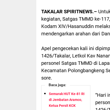
TAKALAR SPIRITNEWS.–
Untu
kegiatan, Satgas TMMD ke-117
Kodam XIV/Hasanuddin melaksa
mendengarkan arahan dari Da
Apel pengecekan kali ini dipi
1426/Takalar, Letkol Kav Nanan
personel Satgas TMMD di Lapa
Kecamatan Polongbangkeng Sel
sore.
Baca juga:
Semarak HUT Ke-81 RI
“Hari 
di Jembatan Aramco,
person
Ketua Persit KCK
1426/T