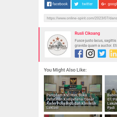
facebook
twitter
goog
Rusli Cikoang
Fusce justo lacus, sagitti
gravida quam a auctor. Et
You Might Also Like:
Pangdam XIV/Hsn, Buka
Babin
Pelatihan Kompetensi Dasar
07/Pa
Kader Posyandu dan Konselor
Laku
Laktasi
Padi