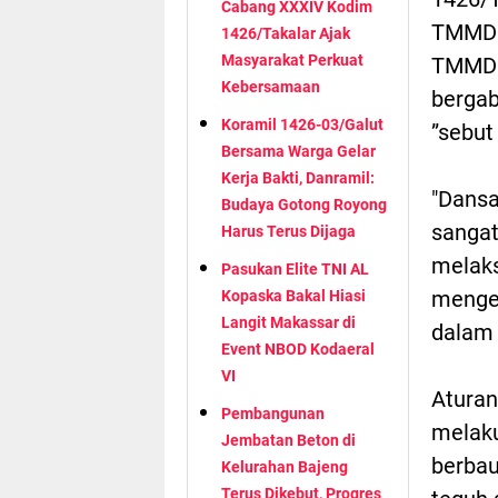
Cabang XXXIV Kodim
TMMD 
1426/Takalar Ajak
Masyarakat Perkuat
TMMD 
Kebersamaan
bergab
Koramil 1426-03/Galut
”sebut
Bersama Warga Gelar
Kerja Bakti, Danramil:
"Dansa
Budaya Gotong Royong
sangat
Harus Terus Dijaga
melaks
Pasukan Elite TNI AL
menget
Kopaska Bakal Hiasi
Langit Makassar di
dalam 
Event NBOD Kodaeral
VI
Aturan 
Pembangunan
melaku
Jembatan Beton di
berbau
Kelurahan Bajeng
Terus Dikebut, Progres