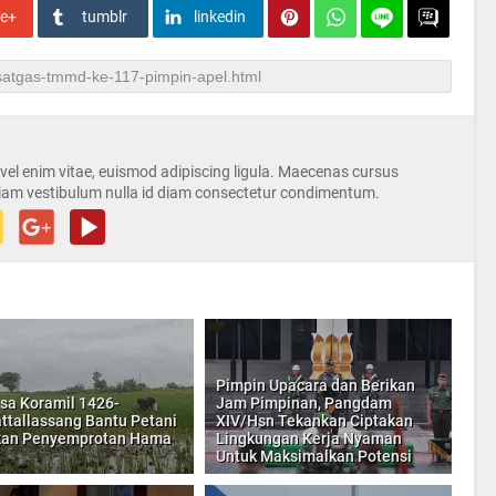
le+
tumblr
linkedin
s vel enim vitae, euismod adipiscing ligula. Maecenas cursus
iam vestibulum nulla id diam consectetur condimentum.
Pimpin Upacara dan Berikan
sa Koramil 1426-
Jam Pimpinan, Pangdam
ttallassang Bantu Petani
XIV/Hsn Tekankan Ciptakan
kan Penyemprotan Hama
Lingkungan Kerja Nyaman
Untuk Maksimalkan Potensi