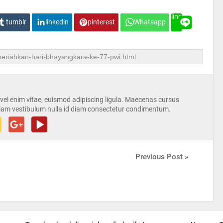
line
tumblr
linkedin
pinterest
Whatsapp
s vel enim vitae, euismod adipiscing ligula. Maecenas cursus
iam vestibulum nulla id diam consectetur condimentum.
Previous Post »