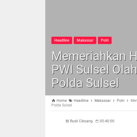
Headline
Makassar
Polri
Memeriahkan Ha
PWI Sulsel Ola
Polda Sulsel
Home
Headline
Makassar
Polri
Mem
Polda Sulsel
Rusli Cikoang
05:40:00