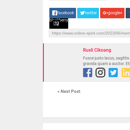
facebook
twitter
google+
blackberry
Rusli Cikoang
Fusce justo lacus, sagitti
gravida quam a auctor. Et
« Next Post