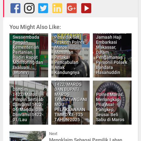
"Brigjen TNI
You Might Also Like:
Wawan Erawan,
Kasi Humas
Kedatangan
Katim Satgas
Polres Maros:
Kloter Pertama
Swasembada
Penyidik Sat
Jamaah Haji
Pangan
Reskrim Polres
Embarkasi
Kementerian
Maros
Makassar,
Pertanian,
Menahan
Dalam
Hadiri Rapat
Pelaku
Pengamanan
Monitoring dan
Pencabulan
Personil Polsek
Evaluasi
Anak
Bandara
(Monev)
Kandungnya
Hasanuddin
DANDIM
1422/MAROS
Dandim
DAN BUPATI
1422/Maros
MAROS
Polres Maros
Pimpin Sertijab
TANDATANGANI
Menangkap
Danramil 1422-
MOU
Pria Asal
04/Mandai Dan
PELAKSANAAN
Pangkep,
Danramil 1422-
TMMD KE-125
Seusai Beli
01/Lau
TAHUN 2025
Sabu di Maros
Next
Mengklaim Sebagai Pemilik Lahan