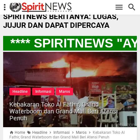
-->
SPIRITNEWS BERITANYA: LUGAS,
JUJUR DAN DAPAT DIPERCAYA
**** SPIRITNEWS "A
Headline
Informasi
Maros
Kebakaran Toko Al Fathir, Grand
Waterboom dan Grand Mall Beri Atensi
Penuh
Home
Headline
Informasi
Maros
Kebakaran Toko Al
Fathir, Grand Waterboom dan Grand Mall Beri Atensi Penuh