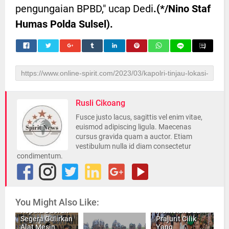
pengungaian BPBD," ucap Dedi
.(*/Nino Staf
Humas Polda Sulsel).
Rusli Cikoang
Fusce justo lacus, sagittis vel enim vitae,
euismod adipiscing ligula. Maecenas
cursus gravida quam a auctor. Etiam
vestibulum nulla id diam consectetur
condimentum.
Mentan SYL,
INILAH,
You Might Also Like:
Mendorong
Prabowo
Kepala Daerah
Memeluk Dua
Segera Gulirkan
Prajurit Cilik
Alat Mesin
Yang