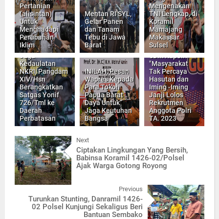
Pertanian
Mengenakan
Was Eksternal,
(alisintan)
Mentan RI SYL,
TNI Lengkap, di
Perwakilan PWI
Untuk
Gelar Panen
Koramil
di Panda Polda
Menghadapi
dan Tanam
Mamajang
Sulsel,
Perubahan
Tebu di Jawa
Makassar
Apresiasi
Iklim
Barat
Sulsel
Imbauan As
Jaga
SDM Kapolri
Kedaulatan
"Masyarakat
NKRI, Pangdam
INILAH, Pesan
Tak Percaya
XIV/Hsn
Wapres Kepada
Hasutan dan
Berangkatkan
Para Tokoh
Iming -Iming
Satgas Yonif
Papua Barat
Janji Lolos
726/Tml ke
Daya Untuk
Rekrutmen
Daerah
Jaga Keutuhan
Anggota Polri
Perbatasan
Bangsa
TA. 2023
Next
Ciptakan Lingkungan Yang Bersih,
Babinsa Koramil 1426-02/Polsel
Ajak Warga Gotong Royong
Previous
Turunkan Stunting, Danramil 1426-
02 Polsel Kunjungi Sekaligus Beri
Bantuan Sembako