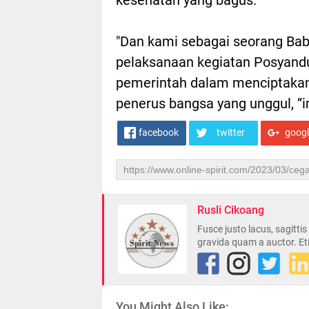
"Dan kami sebagai seorang Ba
pelaksanaan kegiatan Posyand
pemerintah dalam menciptakan 
penerus bangsa yang unggul, ”
facebook
twitter
goog
Rusli Cikoang
Fusce justo lacus, sagitti
gravida quam a auctor. Et
You Might Also Like: