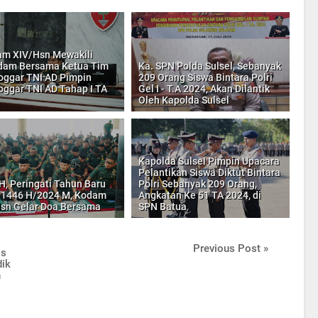
m XIV/Hsn Mewakili
dam Bersama Ketua Tim
Ka. SPN Polda Sulsel, Sebanyak
oggar TNI AD Pimpin
209 Orang Siswa Bintara Polri
oggar TNI AD Tahap I TA
Gel I - T.A 2024, Akan Dilantik
Oleh Kapolda Sulsel
Kapolda Sulsel Pimpin Upacara
Pelantikan Siswa Diktut Bintara
H, Peringati Tahun Baru
Polri Sebanyak 209 Orang,
 1446 H/2024 M, Kodam
Angkatan Ke 51 TA 2024, di
sn Gelar Doa Bersama
SPN Batua
Previous Post »
is
dik
n