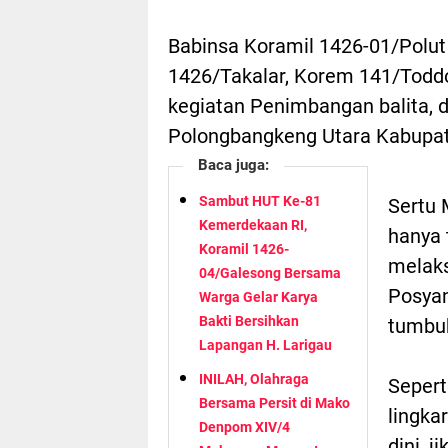
Babinsa Koramil 1426-01/Polut
1426/Takalar, Korem 141/Toddo
kegiatan Penimbangan balita, 
Polongbangkeng Utara Kabupate
Baca juga:
Sambut HUT Ke-81
Sertu 
Kemerdekaan RI,
hanya 
Koramil 1426-
melak
04/Galesong Bersama
Posya
Warga Gelar Karya
Bakti Bersihkan
tumbu
Lapangan H. Larigau
INILAH, Olahraga
Sepert
Bersama Persit di Mako
lingka
Denpom XIV/4
dini, j