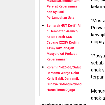
Makassar, Momentum
kekura
Pererat Kebersamaan
dan Syukuri
Pertambahan Usia
"Musta
Semarak HUT Ke-81 RI
Posyan
di Jembatan Aramco,
kewaji
Ketua Persit KCK
diupay
Cabang XXXIV Kodim
1426/Takalar Ajak
Masyarakat Perkuat
"Posya
Kebersamaan
sebab 
Koramil 1426-03/Galut
anak s
Bersama Warga Gelar
terpan
Kerja Bakti, Danramil:
Budaya Gotong Royong
Harus Terus Dijaga
Menuru
anak-a
kesehatan yang bagus.