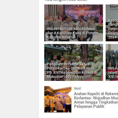
Kasda
Pang
INILAH Sertijab Kabiddokkes
Dalpr
dan 8 Kapolres Yang di Pimpin
Dalpr
Kapolda Sulsel
2024
Pangdam Bersama Ketua
Persit Kartika Candra Kirana
INILA
PD. XIV/Hasanuddin Kunker di
Islam
Makodim 1403 Palopo
XIV/H
Next
Arahan Kapolri di Rakern
Korlantas: Wujudkan Mu
Aman hingga Tingkatka
Pelayanan Publik