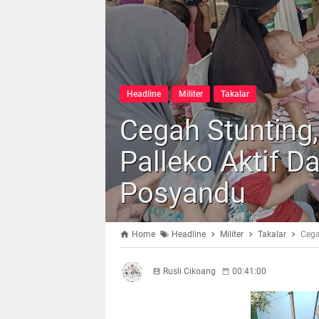
Headline
Militer
Takalar
Cegah Stunting
Palleko Aktif D
Posyandu
Home
Headline
Militer
Takalar
Cega
Rusli Cikoang
00:41:00