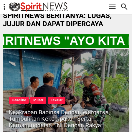
-->
SPIRITNEWS BERITANYA: LUGAS,
JUJUR DAN DAPAT DIPERCAYA
PIRITNEWS "AYO KIT
Headline
Militer
Takalar
Keakraban Babinsa Dengan Warganya,
Tumbuhkan Kekompakan Serta
Kemanunggalan TNI Dengan Rakyat