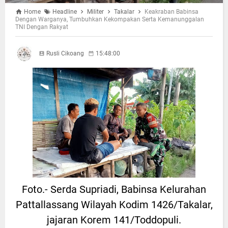
Home
Headline
Militer
Takalar
Keakraban Babinsa
Dengan Warganya, Tumbuhkan Kekompakan Serta Kemanunggalan
TNI Dengan Rakyat
Rusli Cikoang
15:48:00
Foto.- Serda Supriadi, Babinsa Kelurahan
Pattallassang Wilayah Kodim 1426/Takalar,
jajaran Korem 141/Toddopuli.