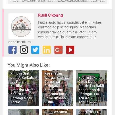
Rusli Cikoang
Fusce justo lacus, sagittis vel enim vitae,
euismod adipiscing ligula. Maecenas
cursus gravida quam a auctor. Etiam
vestibulum nulla id diam consectetur
condimentum.
You Might Also Like:
Ketua Persit
INILAH Peduli
Pimpin Giat
Kesehatan
Jumat Berkah,
Warga, Babinsa
Kodim Takalar
Ibu Persit
Dampingi
Gelar Donor
Kartika
Petugas
Darah dan Bakti
Chandra Kirana
Kesehatan
Kesehatan di
Kodim Takalar
Laksanakan
Peringati HUT
Berbagi Nasi
Pemeriksaan
TNI Ke-78
Kotak
Rutin
Tahun 2023
INILAH Peduli
Babinsa Setiap
INILAH, Alasan
Saat Bersama
Panglima TNI