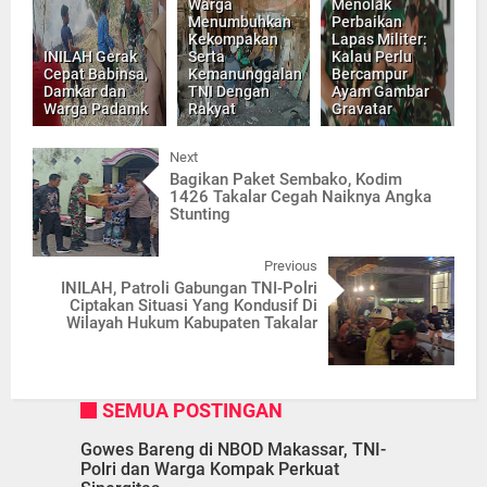
Warga
Menolak
Menumbuhkan
Perbaikan
Kekompakan
Lapas Militer:
INILAH Gerak
Serta
Kalau Perlu
Cepat Babinsa,
Kemanunggalan
Bercampur
Damkar dan
TNI Dengan
Ayam Gambar
Warga Padamk
Rakyat
Gravatar
Next
Bagikan Paket Sembako, Kodim
1426 Takalar Cegah Naiknya Angka
Stunting
Previous
INILAH, Patroli Gabungan TNI-Polri
Ciptakan Situasi Yang Kondusif Di
Wilayah Hukum Kabupaten Takalar
SEMUA POSTINGAN
Gowes Bareng di NBOD Makassar, TNI-
Polri dan Warga Kompak Perkuat