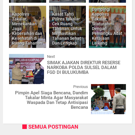
Marbo
Dampingi
Kapolres
Kasat Tahti
Kapolres
Takalar,
Polres Takalar
Takalar,
Menekankan
Cek Ruang
Silaturahmi
Jaga
Tahanan, Untuk
Dengan
Kebersihan dan
Memastikan
Pemangku Adat
Kesehatan di
Tahanan Sehat
Kerajaan
Ruang Tahanan
Dan Lengkap
Laikang
Next
SIMAK AJAKAN DIREKTUR RESERSE
NARKOBA POLDA SULSEL DALAM
FGD DI BULUKUMBA
Previous
Pimpin Apel Siaga Bencana, Dandim
Takalar Minta Agar Masyarakat
Waspada Dan Tetap Antisipasi
Bencana
SEMUA POSTINGAN