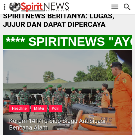
-->
SPIRITNEWS BERITANYA: LUGAS,
JUJUR DAN DAPAT DIPERCAYA
**** SPIRITNEWS "AY
Headline
Militer
Polri
Korem 141/Tp Siap Siaga Antisipasi
Bencana Alam