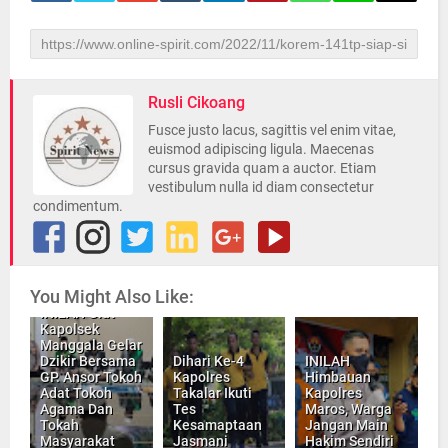
Rusli Cikoang
Fusce justo lacus, sagittis vel enim vitae,
euismod adipiscing ligula. Maecenas
cursus gravida quam a auctor. Etiam
vestibulum nulla id diam consectetur
condimentum.
You Might Also Like:
INILAH Giat
Kapolsek
Manggala Gelar
Dzikir Bersama
Dihari Ke-4
INILAH
GP. Ansor Tokoh
Kapolres
Himbauan
Adat Tokoh
Takalar Ikuti
Kapolres
Agama Dan
Tes
Maros, Warga
Tokah
Kesamaptaan
Jangan Main
Masyarakat
Jasmani
Hakim Sendiri
Kapolsek