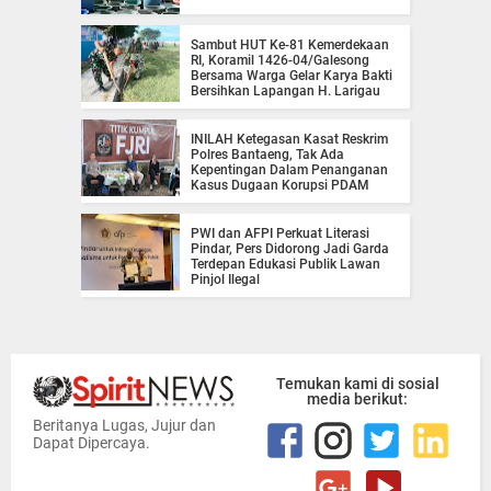
Sambut HUT Ke-81 Kemerdekaan
RI, Koramil 1426-04/Galesong
Bersama Warga Gelar Karya Bakti
Bersihkan Lapangan H. Larigau
INILAH Ketegasan Kasat Reskrim
Polres Bantaeng, Tak Ada
Kepentingan Dalam Penanganan
Kasus Dugaan Korupsi PDAM
PWI dan AFPI Perkuat Literasi
Pindar, Pers Didorong Jadi Garda
Terdepan Edukasi Publik Lawan
Pinjol Ilegal
Temukan kami di sosial
media berikut:
Beritanya Lugas, Jujur dan
Dapat Dipercaya.