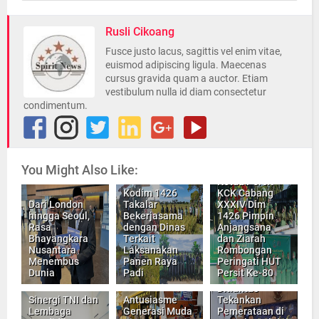
Rusli Cikoang
Fusce justo lacus, sagittis vel enim vitae,
euismod adipiscing ligula. Maecenas
cursus gravida quam a auctor. Etiam
vestibulum nulla id diam consectetur
condimentum.
You Might Also Like:
Ketua Persit
Kodim 1426
KCK Cabang
Dari London
Takalar
XXXIV Dim
hingga Seoul,
Bekerjasama
1426 Pimpin
Rasa
dengan Dinas
Anjangsana
Bhayangkara
Terkait
dan Ziarah
Nusantara
Laksanakan
Rombongan
Menembus
Panen Raya
Peringati HUT
Dunia
Padi
Persit Ke-80
Ditlantas
Sinergi TNI dan
Antusiasme
Tekankan
Lembaga
Generasi Muda
Pemerataan di