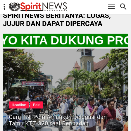
-->
SPIRITNEWS BERITANYA: LUGAS,
JUJUR DAN DAPAT DIPERCAYA
AYO KITA DUKUNG PR
Headline
Polri
Cara TNI-Polri Amankan Delegasi dan
Tamu KTT G20 saat Beribadah