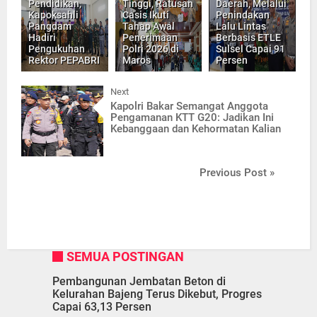
Pendidikan,
Tinggi, Ratusan
Daerah, Melalui
Kapoksahli
Casis Ikuti
Penindakan
Pangdam
Tahap Awal
Lalu Lintas
Hadiri
Penerimaan
Berbasis ETLE
Pengukuhan
Polri 2026 di
Sulsel Capai 91
Rektor PEPABRI
Maros
Persen
Next
Kapolri Bakar Semangat Anggota
Pengamanan KTT G20: Jadikan Ini
Kebanggaan dan Kehormatan Kalian
Previous Post »
SEMUA POSTINGAN
Pembangunan Jembatan Beton di
Kelurahan Bajeng Terus Dikebut, Progres
Capai 63,13 Persen