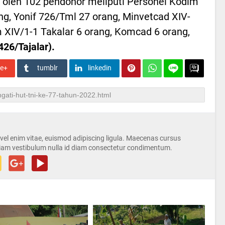
ti oleh 102 pendonor meliputi Personel Kodim
ng, Yonif 726/Tml 27 orang, Minvetcad XIV-
 XIV/1-1 Takalar 6 orang, Komcad 6 orang,
426/Tajalar).
le+
tumblr
linkedin
s vel enim vitae, euismod adipiscing ligula. Maecenas cursus
iam vestibulum nulla id diam consectetur condimentum.