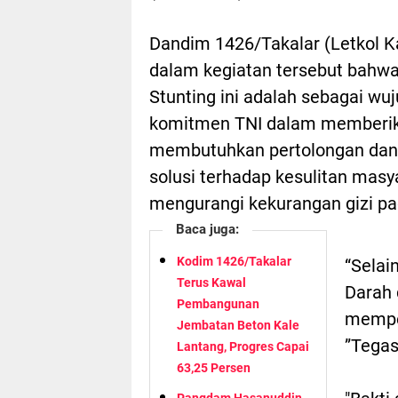
Dandim 1426/Takalar (Letkol 
dalam kegiatan tersebut bahwa
Stunting ini adalah sebagai wu
komitmen TNI dalam memberi
membutuhkan pertolongan dan 
solusi terhadap kesulitan mas
mengurangi kekurangan gizi pad
Baca juga:
Kodim 1426/Takalar
“Selai
Terus Kawal
Darah 
Pembangunan
memper
Jembatan Beton Kale
”Tegas
Lantang, Progres Capai
63,25 Persen
Pangdam Hasanuddin