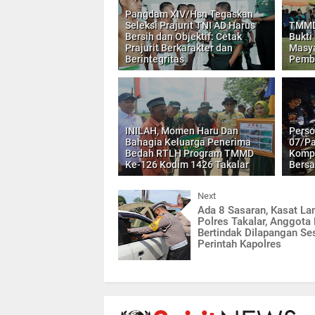
Pangdam XIV/Hsn Tegaskan
Seleksi Prajurit TNI AD Harus
TMMD 
Bersih dan Objektif: Cetak
Bukti
Prajurit Berkarakter dan
Masya
Berintegritas
Pemb
INILAH, Momen Haru Dan
Perso
Bahagia Keluarga Penerima
07/Pa
Bedah RTLH Program TMMD
Kompo
Ke-126 Kodim 1426 Takalar
Bers
Next
Ada 8 Sasaran, Kasat La
Polres Takalar, Anggota
Bertindak Dilapangan Se
Perintah Kapolres