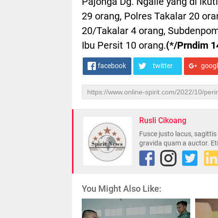
Pajonga Dg. Ngalle yang di iku
29 orang, Polres Takalar 20 ora
20/Takalar 4 orang, Subdenpom
Ibu Persit 10 orang.
(*/Prndim 1
facebook
twitter
goog
Rusli Cikoang
Fusce justo lacus, sagitti
gravida quam a auctor. Et
You Might Also Like: