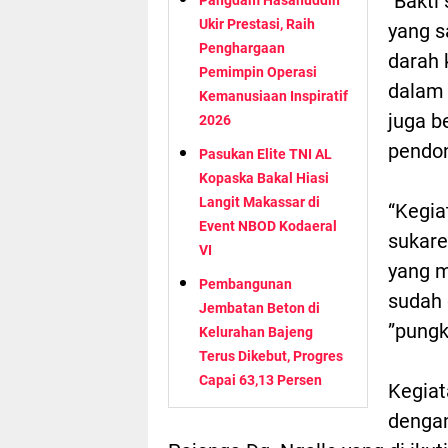
"Bakti
Ukir Prestasi, Raih
yang s
Penghargaan
darah 
Pemimpin Operasi
dalam 
Kemanusiaan Inspiratif
juga b
2026
pendon
Pasukan Elite TNI AL
Kopaska Bakal Hiasi
Langit Makassar di
“Kegia
Event NBOD Kodaeral
sukare
VI
yang 
Pembangunan
sudah 
Jembatan Beton di
”pung
Kelurahan Bajeng
Terus Dikebut, Progres
Capai 63,13 Persen
Kegiat
dengan