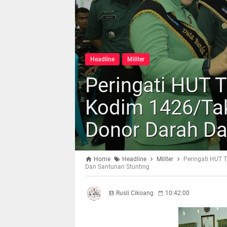
Headline
Militer
Peringati HUT 
Kodim 1426/Taka
Donor Darah Da
Home
Headline
Militer
Peringati HUT T
Dan Santunan Stunting
Rusli Cikoang
10:42:00