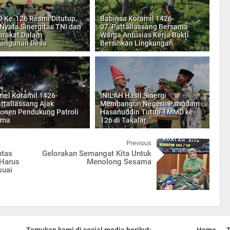
Ke-126 Resmi Ditutup,
Babinsa Koramil 1426-
 Nyata Sinergitas TNI dan
07/Pattallassang Bersama
rakat Dalam
Warga Antusias Kerja Bakti
angunan Desa
Bersihkan Lingkungan
nel Koramil 1426-
INILAH Hasil Sinergi
ttallassang Ajak
Membangun Negeri: Pangdam
nen Pendukung Patroli
Hasanuddin Tutup TMMD ke-
ama
126 di Takalar
Previous
ntas
Gelorakan Semangat Kita Untuk
 Harus
Menolong Sesama
suai
Temukan kami di sosial media berikut:
Home