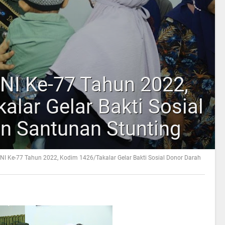
TNI Ke-77 Tahun 2022,
lar Gelar Bakti Sosial
n Santunan Stunting
NI Ke-77 Tahun 2022, Kodim 1426/Takalar Gelar Bakti Sosial Donor Darah