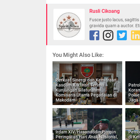
Rusli Cikoang
Fusce justo lacus, sagitti
gravida quam a auctor. Et
You Might Also Like:
Perkuat Sinergi dan Kemitraan,
Kasdam XIV/Hsn Terima
Patro
Kunjungan Silaturahmi
Koram
Komisaris Utama Pegadaian di
Polse
Makodam
Jaga
Irdam XIV/Hasanuddin Pimpin
Pemb
Peringatan Hari Anak Nasional,
di Ke