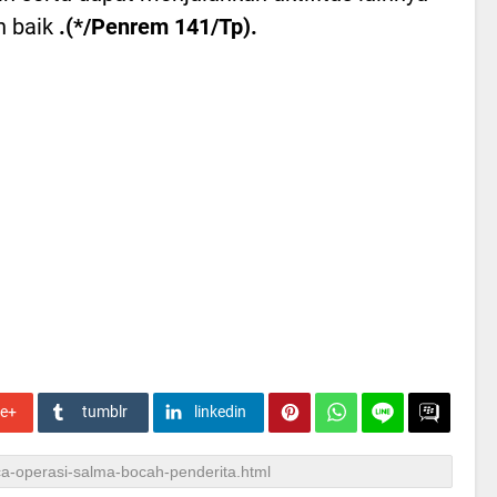
n baik
.(*/Penrem 141/Tp).
le+
tumblr
linkedin