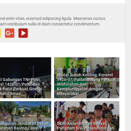
s vel enim vitae, euismod adipiscing ligula. Maecenas cursus
iam vestibulum nulla id diam consectetur condimentum.
Sholat Subuh Keliling, Koramil
li Gabungan TNI-Polri,
1426-07/Pattallassang Perkuat
il 1426-01/Polut dan
Silaturahmi dan
k Polut Perkuat Sinergi
Kemanunggalan dengan
 Kamtibmas
Masyarakat
angunan Jembatan Beton
Demi Keselamatan Rakyat,
lurahan Bajeng Capai
Pangdam XIV/Hasanuddin dan