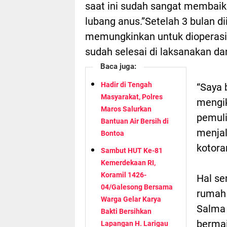
saat ini sudah sangat membai
lubang anus.”Setelah 3 bulan di
memungkinkan untuk dioperasi
sudah selesai di laksanakan d
Baca juga:
Hadir di Tengah
“Saya 
Masyarakat, Polres
mengik
Maros Salurkan
pemuli
Bantuan Air Bersih di
menja
Bontoa
kotora
Sambut HUT Ke-81
Kemerdekaan RI,
Koramil 1426-
Hal se
04/Galesong Bersama
rumah 
Warga Gelar Karya
Salma 
Bakti Bersihkan
bermai
Lapangan H. Larigau