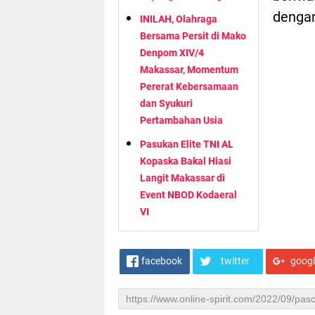
denga
INILAH, Olahraga
Bersama Persit di Mako
Denpom XIV/4
Makassar, Momentum
Pererat Kebersamaan
dan Syukuri
Pertambahan Usia
Pasukan Elite TNI AL
Kopaska Bakal Hiasi
Langit Makassar di
Event NBOD Kodaeral
VI
facebook
twitter
goog