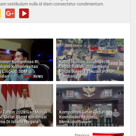
iam vestibulum nulla id diam consectetur condimentum.
ioner Kompolnas RI,
Kabid Humas, Inilah Gerak
hami Kompleksitas
Cepat Patroli Dit Samapta
 Lingkup SDM di
Polda Sulsel Evakuasi Pohon
isian
Tumbang
l Tahun 2020 Gas Mahal
Kompolnas Gelar Rapat
i, Gelar Rapat Kordinasi
Koordinasi dengan
ma Di Istana Negara
Menkopolhukam
Previous