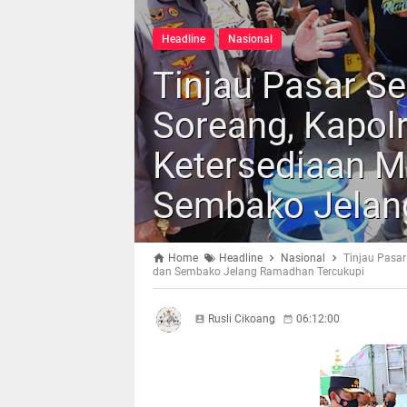
Headline
Nasional
Tinjau Pasar Se
Soreang, Kapolr
Ketersediaan M
Sembako Jelan
Home
Headline
Nasional
Tinjau Pasar
dan Sembako Jelang Ramadhan Tercukupi
Rusli Cikoang
06:12:00