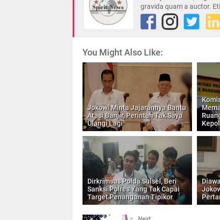
gravida quam a auctor. Et
You Might Also Like:
Komis
Jokowi Minta Jajarannya Bantu
Mema
Atasi Banjir, Perintah Tak Saya
Ruang
Ulangi Lagi
Kepol
Dirkrimsus Polda Sulsel, Beri
Diawa
Sanksi Polres Yang Tak Capai
Jokow
Target Penanganan Tipikor
Perta
Next