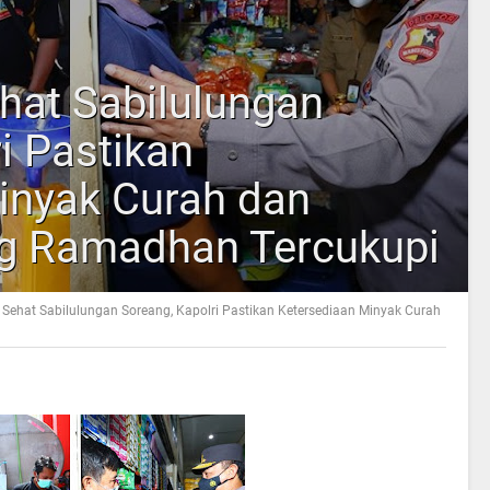
hat Sabilulungan
i Pastikan
inyak Curah dan
g Ramadhan Tercukupi
 Sehat Sabilulungan Soreang, Kapolri Pastikan Ketersediaan Minyak Curah