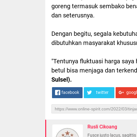
goreng termasuk sembako bena
dan seterusnya.
Dengan begitu, segala kebutuh
dibutuhkan masyarakat khususny
"Tentunya fluktuasi harga saya 
betul bisa menjaga dan terkendal
Sulsel).
facebook
twitter
goog
Rusli Cikoang
Fusce justo lacus, sagitti