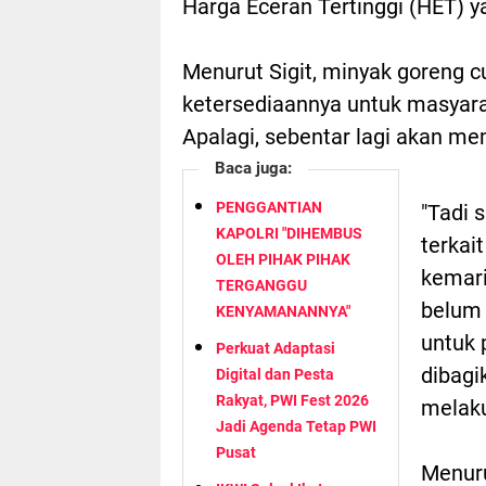
Harga Eceran Tertinggi (HET) y
Menurut Sigit, minyak goreng c
ketersediaannya untuk masyar
Apalagi, sebentar lagi akan m
Baca juga:
PENGGANTIAN
"Tadi 
KAPOLRI "DIHEMBUS
terkai
OLEH PIHAK PIHAK
kemar
TERGANGGU
belum 
KENYAMANANNYA"
untuk 
Perkuat Adaptasi
dibagi
Digital dan Pesta
Rakyat, PWI Fest 2026
melaku
Jadi Agenda Tetap PWI
Pusat
Menuru