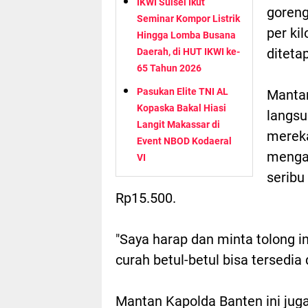
IKWI Sulsel Ikut
goreng
Seminar Kompor Listrik
per ki
Hingga Lomba Busana
diteta
Daerah, di HUT IKWI ke-
65 Tahun 2026
Pasukan Elite TNI AL
Mantan
Kopaska Bakal Hiasi
langsu
Langit Makassar di
mereka
Event NBOD Kodaeral
mengak
VI
seribu
Rp15.500.
"Saya harap dan minta tolong i
curah betul-betul bisa tersedia
Mantan Kapolda Banten ini jug