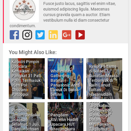
Fusce justo lacus, sagittis vel enim vitae,
euismod adipiscing ligula. Maecenas
cursus gravida quam a auctor. Etiam
vestibulum nulla id diam consectetur
condimentum.
You Might Also Like:
Kapolri Pimpin
Upacara
Rekor Pertsms
Kenaikan
Wholesaler
di Sulsel,
Pangkat 31 Pati
Gathering
Sunatan Massal
Polri, Termasuk
Baterai
Terbanyak di
Irjen Pol
Panasonic Area
Raih Lanud
Irjen Pol Andi
Chuzani
Luwuk Di Swiss-
Sultan
Rian R Djajadi,
Patoppoi
belinn
Hasanuddin
Utamakan
Budaya 3S,
"Sipakatau,
Pimpinan
Sipakalebbi,
Umum/Redaksi
Pangdam
Sipakainge"
Ucapkan
XIV/Hsn Hadiri
Dalam
Selamat, 1 Juli,
Upacara HUT
Mejalankan
Danyon Ichsan
Bhayangkara
Tugasnya