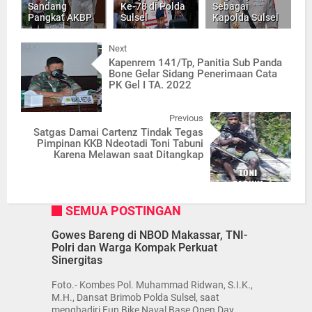
Sandang
Ke-78 di Polda
Sebagai
Pangkat AKBP
Sulsel
Kapolda Sulsel
Next
Kapenrem 141/Tp, Panitia Sub Panda
Bone Gelar Sidang Penerimaan Cata
PK Gel I TA. 2022
Previous
Satgas Damai Cartenz Tindak Tegas
Pimpinan KKB Ndeotadi Toni Tabuni
Karena Melawan saat Ditangkap
SEMUA POSTINGAN
Gowes Bareng di NBOD Makassar, TNI-
Polri dan Warga Kompak Perkuat
Sinergitas
Foto.- Kombes Pol. Muhammad Ridwan, S.I.K.,
M.H., Dansat Brimob Polda Sulsel, saat
menghadiri Fun Bike Naval Base Open Day