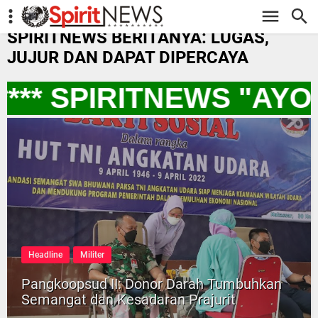
-->
SPIRITNEWS BERITANYA: LUGAS,
JUJUR DAN DAPAT DIPERCAYA
** SPIRITNEWS "AYO
Headline
Militer
Pangkoopsud II: Donor Darah Tumbuhkan
Semangat dan Kesadaran Prajurit