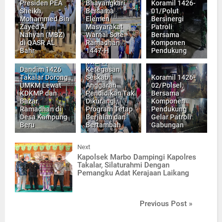
Presiden PEA
Bhayangkari
Koramil 1426-
Sheikh
Bersama
01/Polut
Mohammed Bin
Elemen
Bersinergi
Zayed Al
Masyarakat
Patroli
Nahyan (MBZ)
Warnai Sore
Bersama
di QASR AL
Ramadhan
Komponen
Bahr
1447-H
Pendukung
INILAH
Dandim 1426
Ketegasan
Takalar Dorong
Seskab:
Koramil 1426-
UMKM Lewat
Anggaran
02/Polsel,
KDKMP dan
Pendidikan Tak
Bersama
Bazar
Dikurangi,
Komponen
Ramadhan di
Program Tetap
Pendukung
Desa Kampung
Berjalan dan
Gelar Patroli
Beru
Bertambah
Gabungan
Next
Kapolsek Marbo Dampingi Kapolres
Takalar, Silaturahmi Dengan
Pemangku Adat Kerajaan Laikang
Previous Post »